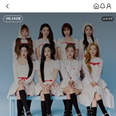
구독
242
명
9.5천