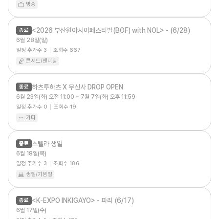
방송
<2026 부산원아시아페스티벌(BOF) with NOL> - (6/28)
종료
6월 28일(일)
일정 추가수
3
조회수
667
콘서트/팬미팅
하츠투하츠 X 무신사 DROP OPEN
종료
6월 23일(화) 오전 11:00 ~ 7월 7일(화) 오후 11:59
일정 추가수
0
조회수
19
기타
스텔라 생일
종료
6월 18일(목)
일정 추가수
3
조회수
186
생일/기념일
<K-EXPO INKIGAYO> - 파리 (6/17)
종료
6월 17일(수)