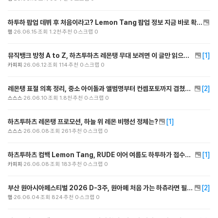
하투하 팝업 데뷔 후 처음이라고? Lemon Tang 팝업 정보 지금 바로 확인!
햄
26.06.15
조회
1.2천
추천
0
스크랩
0
뮤직뱅크 방청 A to Z, 하츠투하츠 레몬탱 무대 보려면 이 글만 읽으면 된다!
[
1
]
카피피
26.06.12
조회
114
추천
0
스크랩
0
레몬탱 표절 의혹 정리, 중소 아이돌과 앨범명부터 컨셉포토까지 겹쳤다?
[
2
]
스스스
26.06.10
조회
1.8천
추천
0
스크랩
0
하츠투하츠 레몬탱 프로모션, 하늘 위 레몬 비행선 정체는?
[
1
]
스스스
26.06.08
조회
261
추천
0
스크랩
0
하츠투하츠 컴백 Lemon Tang, RUDE 이어 여름도 하투하가 접수한다
[
1
]
카피피
26.06.08
조회
183
추천
0
스크랩
0
부산 원아시아페스티벌 2026 D-3주, 원아페 처음 가는 하츄라면 필독!
[
2
]
햄
26.06.04
조회
824
추천
0
스크랩
0