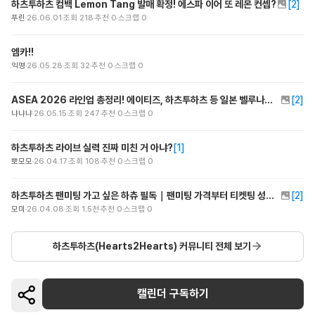
하츠투하츠 컴백 Lemon Tang 발매 확정! 에스파 이어 또 레몬 컨셉?
[
2
]
푸린
26.06.01
조회
218
추천
0
스크랩
0
엠카!!
익명
26.05.28
조회
32
추천
0
스크랩
0
ASEA 2026 라인업 총정리! 에이티즈, 하츠투하츠 등 일본 벨루나돔 출격
[
2
]
냐냐냐
26.05.15
조회
247
추천
0
스크랩
0
하츠투하츠 라이브 실력 진짜 미친 거 아냐?
[
1
]
뽀모모
26.04.17
조회
108
추천
0
스크랩
0
하츠투하츠 팬미팅 가고 싶은 하츄 필독｜팬미팅 가격부터 티켓팅 성공법까지!
[
2
]
모미
26.04.08
조회
1.5천
추천
0
스크랩
0
하츠투하츠(Hearts2Hearts)
커뮤니티 전체 보기
캘린더 구독하기