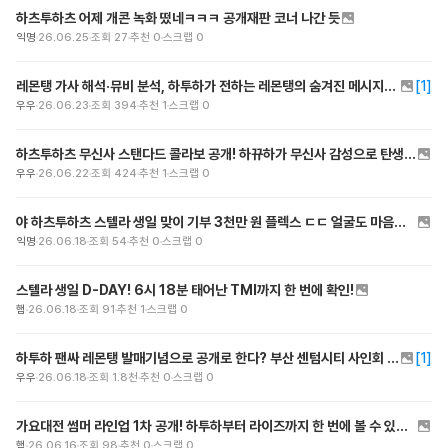
하츠투하츠 어제 개콘 녹화 떴네ㅋㅋㅋ 공개재판 코너 나간 듯
익명
26.06.25
조회
27
추천
0
스크랩
0
레몬탱 가사 해석·뮤비 분석, 하투하가 전하는 레몬탱의 숨겨진 메시지는?
[
1
]
우우
26.06.23
조회
394
추천
1
스크랩
0
하츠투하츠 무신사 스탠다드 콜라보 공개! 하뀨하가 무신사 감성으로 탄생한다고?
우우
26.06.22
조회
424
추천
1
스크랩
0
야 하츠투하츠 스텔라 생일 맞이 기부 3천만 원 플렉스 ㄷㄷ 얼굴도 마음씨도 천사 그 자체임 ㅠㅠ
익명
26.06.18
조회
54
추천
0
스크랩
0
스텔라 생일 D-DAY! 6시 18분 태어난 TMI까지 한 번에 확인!
햄
26.06.18
조회
91
추천
1
스크랩
0
하투하 팬싸 레몬탱 발매기념으로 공개로 한다? 부산 센텀시티 사인회 정보 총정리
[
1
]
우우
26.06.18
조회
1.8천
추천
0
스크랩
0
가요대전 썸머 라인업 1차 공개! 하투하부터 라이즈까지 한 번에 볼 수 있다고?
햄
26.06.16
조회
98
추천
0
스크랩
0