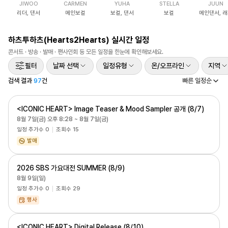
JIWOO
CARMEN
YUHA
STELLA
JUUN
·
리더, 댄서
메인보컬
보컬, 댄서
보컬
메인댄서, 
앨
범
하츠투하츠(Hearts2Hearts)
실시간 일정
발
콘서트 · 방송 · 발매 · 팬사인회 등 모든 일정을 한눈에 확인해보세요.
매
필터
날짜 선택
일정유형
온/오프라인
지역
검색 결과
97
건
빠른 일정순
<ICONIC HEART> Image Teaser & Mood Sampler 공개 (8/7)
8월 7일(금) 오후 8:28 ~ 8월 7일(금)
일정 추가수
0
조회수
15
발매
2026 SBS 가요대전 SUMMER (8/9)
8월 9일(일)
일정 추가수
0
조회수
29
행사
<ICONIC HEART> Digital Release (8/10)