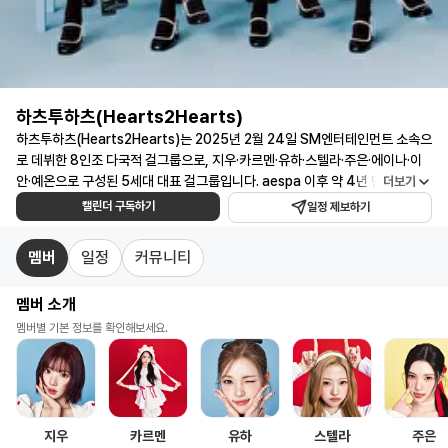
하츠투하츠(Hearts2Hearts)
일
하츠투하츠(Hearts2Hearts)는 2025년 2월 24일 SM엔터테인먼트 소속으
정
로 데뷔한 8인조 다국적 걸그룹으로, 지우·카르멘·유하·스텔라·주은·에이나·이
안·예온으로 구성된 5세대 대표 걸그룹입니다. aespa 이후 약 4년 만에 선보
더보기
캘
인 SM의 새 걸그룹이자 SM 최초의 8인조 그룹인 하츠투하츠는, 데뷔곡 'The
캘린더 구독하기
린
일정 제보하기
Chase'를 시작으로 'STYLE', 'FOCUS', 'RUDE!' 등 연속 히트곡으로 '쿨 앤
더
시크' 감성의 신드롬을 만든 SM 차세대 주자입니다. 역대 대한민국 걸그룹 데
멤버
일정
커뮤니티
·
뷔 음반 초동 1위 기록을 세우고 2025 MAMA 어워즈·MMA·서울가요대상 등
콘
주요 시상식 신인상 7관왕을 석권한 하츠투하츠는, 2026 아이하트라디오 뮤
멤버 소개
직 어워드 K-POP 베스트 신인상 후보에도 오른 글로벌 라이징 아이콘입니다.
서
2026년 2월 디지털 싱글 'RUDE!' 앨범으로 데뷔 이래 첫 지상파 음악방송 1위
멤버별 기본 정보를 확인해보세요.
트
수상에 이어 서울 첫 팬미팅 'HEARTS 2 HOUSE', 뉴욕·LA·자카르타 북미·아
·
시아 쇼케이스 투어까지 이어가며 글로벌 행보를 확장하고 있습니다. 하츠투하
팬
츠 일정을 한눈에 확인하고 구독하세요! 하츠투하츠 콘서트 일정부터 팬미팅·방
미
송·행사 등 주요 스케줄 알림까지 받아볼 수 있습니다.
팅
지우
카르멘
유하
스텔라
주은