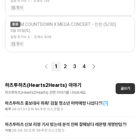
일정 추가수
1
조회수
135
행사
M COUNTDOWN X MEGA CONCERT - 인천 (5/30)
종료
5월 30일(토)
일정 추가수
5
조회수
828
행사
1
2
3
4
하츠투하츠(Hearts2Hearts)
이야기
글쓰기
하츠투하츠(Hearts2Hearts)
관련 이야기를 나눠보세요.
하츠투하츠 홍보대사 위촉! 검찰 청소년 마약예방 나섰다
[
1
]
에루
26.07.01
조회
65
추천
0
스크랩
0
하츠투하츠 신보 리뷰 기사 떴는데 분석 진짜 잘해놨다 레몬탱 개명반임
익명
26.06.30
조회
39
추천
0
스크랩
0