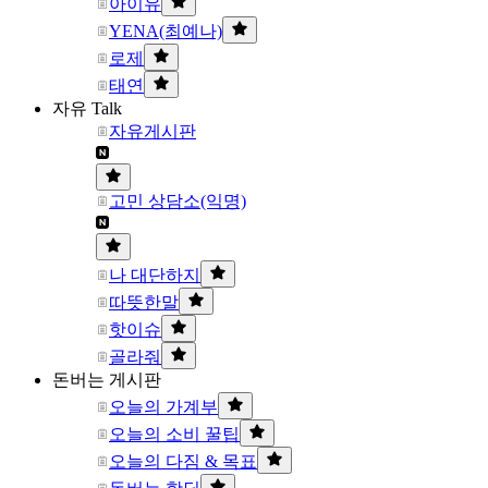
아이유
YENA(최예나)
로제
태연
자유 Talk
자유게시판
고민 상담소(익명)
나 대단하지
따뜻한말
핫이슈
골라줘
돈버는 게시판
오늘의 가계부
오늘의 소비 꿀팁
오늘의 다짐 & 목표