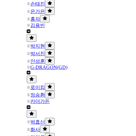
손태진
은가은
홍자
김용빈
박지현
박서진
안성훈
G-DRAGON(GD)
로이킴
정승환
카더가든
박효신
화사