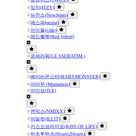
있지(ITZY)
뉴진스(NewJeans)
에스파(aespa)
아이들(i-dle)
레드벨벳(Red Velvet)
르세라핌(LE SSERAFIM )
베이비몬스터(BABYMONSTER)
마마무 (Mamamoo)
아이브(IVE)
엔믹스(NMIXX)
아일릿(ILLIT)
키스오브라이프(KISS OF LIFE)
하츠투하츠(Hearts2Hearts)