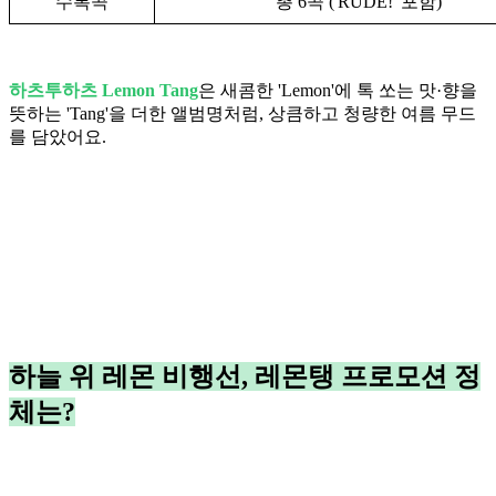
수록곡
총 6곡 ('RUDE!' 포함)
하츠투하츠 Lemon Tang
은 새콤한 'Lemon'에 톡 쏘는 맛·향을
뜻하는 'Tang'을 더한 앨범명처럼, 상큼하고 청량한 여름 무드
를 담았어요.
하늘 위 레몬 비행선, 레몬탱 프로모션 정
체는?