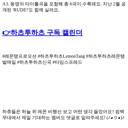
A3. 동명의 타이틀곡을 포함해 총 6곡이 수록돼요. 지난 2월 공
개된 'RUDE!'도 함께 실려요.
👉하츠투하츠 구독 캘린더
#레몬탱프로모션 #하츠투하츠LemonTang #하츠투하츠레몬탱
발매일 #하츠투하츠신곡 #타임스프레드
하츄들은 하늘 위 레몬 비행선 보고 어떤 생각 들었어요? 컴백
무대에서 제일 기대하는 멤버도 댓글로 알려주세요! (ﾉ◕ヮ◕)ﾉ