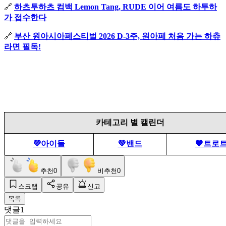
🔗
하츠투하츠 컴백 Lemon Tang, RUDE 이어 여름도 하투하
가 접수한다
🔗
부산 원아시아페스티벌 2026 D-3주, 원아페 처음 가는 하츄
라면 필독!
카테고리 별 캘린더
💜아이돌
💚밴드
💙트로
추천
0
비추천
0
스크랩
공유
신고
목록
댓글
1