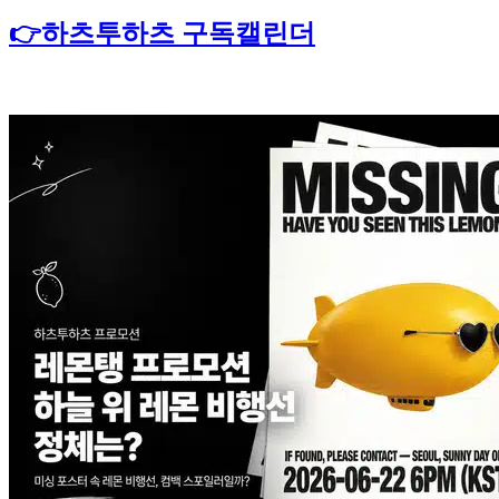
👉하츠투하츠 구독캘린더