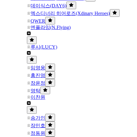
데이식스(DAY6)
엑스디너리 히어로즈(Xdinary Heroes)
QWER
엔플라잉(N.Flying)
루시(LUCY)
임영웅
홍진영
장윤정
영탁
이찬원
송가인
장민호
정동원