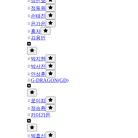
장민호
정동원
손태진
은가은
홍자
김용빈
박지현
박서진
안성훈
G-DRAGON(GD)
로이킴
정승환
카더가든
박효신