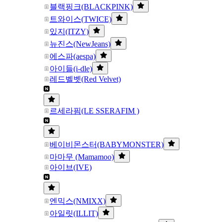
블랙핑크(BLACKPINK)
트와이스(TWICE)
있지(ITZY)
뉴진스(NewJeans)
에스파(aespa)
아이들(i-dle)
레드벨벳(Red Velvet)
르세라핌(LE SSERAFIM )
베이비몬스터(BABYMONSTER)
마마무 (Mamamoo)
아이브(IVE)
엔믹스(NMIXX)
아일릿(ILLIT)