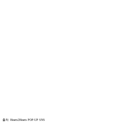
출처: Hearts2Hearts POP-UP SNS