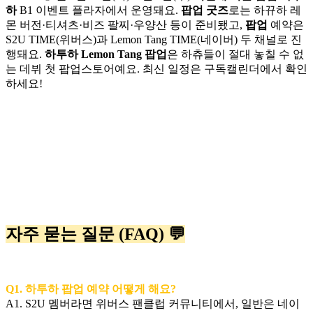
하
B1 이벤트 플라자에서 운영돼요.
팝업 굿즈
로는 하뀨하 레
몬 버전·티셔츠·비즈 팔찌·우양산 등이 준비됐고,
팝업
예약은
S2U TIME(위버스)과 Lemon Tang TIME(네이버) 두 채널로 진
행돼요.
하투하 Lemon Tang 팝업
은 하츄들이 절대 놓칠 수 없
는 데뷔 첫 팝업스토어예요. 최신 일정은 구독캘린더에서 확인
하세요!
자주 묻는 질문 (FAQ) 💬
Q1. 하투하 팝업 예약 어떻게 해요?
A1. S2U 멤버라면 위버스 팬클럽 커뮤니티에서, 일반은 네이