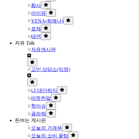
화사
아이유
YENA(최예나)
로제
태연
자유 Talk
자유게시판
고민 상담소(익명)
나 대단하지
따뜻한말
핫이슈
골라줘
돈버는 게시판
오늘의 가계부
오늘의 소비 꿀팁