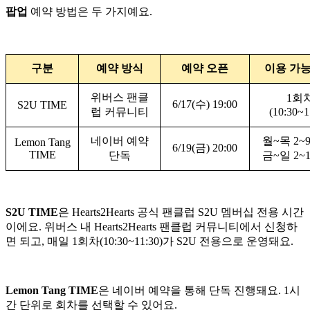
팝업
예약 방법은 두 가지예요.
구분
예약 방식
예약 오픈
이용 가능
위버스 팬클
1회
6/17(수) 19:00
S2U TIME
럽 커뮤니티
(10:30~1
네이버 예약
월~목 2~
Lemon Tang
6/19(금) 20:00
TIME
단독
금~일 2~
S2U TIME
은 Hearts2Hearts 공식 팬클럽 S2U 멤버십 전용 시간
이에요. 위버스 내 Hearts2Hearts 팬클럽 커뮤니티에서 신청하
면 되고, 매일 1회차(10:30~11:30)가 S2U 전용으로 운영돼요.
Lemon Tang TIME
은 네이버 예약을 통해 단독 진행돼요. 1시
간 단위로 회차를 선택할 수 있어요.