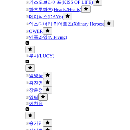
키스오브라이프(KISS OF LIFE)
하츠투하츠(Hearts2Hearts)
데이식스(DAY6)
엑스디너리 히어로즈(Xdinary Heroes)
QWER
엔플라잉(N.Flying)
루시(LUCY)
임영웅
홍진영
장윤정
영탁
이찬원
송가인