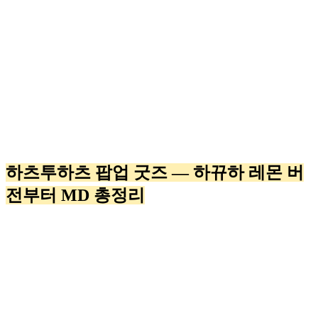
하츠투하츠 팝업 굿즈 — 하뀨하 레몬 버
전부터 MD 총정리