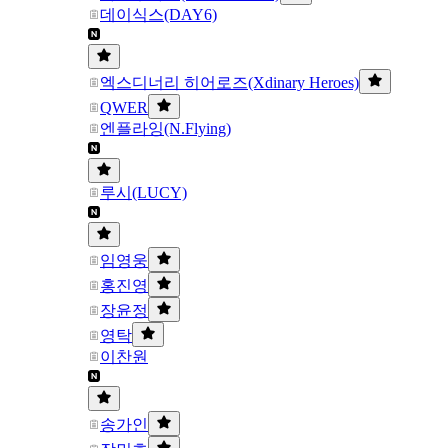
데이식스(DAY6)
엑스디너리 히어로즈(Xdinary Heroes)
QWER
엔플라잉(N.Flying)
루시(LUCY)
임영웅
홍진영
장윤정
영탁
이찬원
송가인