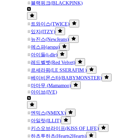
블랙핑크(BLACKPINK)
트와이스(TWICE)
있지(ITZY)
뉴진스(NewJeans)
에스파(aespa)
아이들(i-dle)
레드벨벳(Red Velvet)
르세라핌(LE SSERAFIM )
베이비몬스터(BABYMONSTER)
마마무 (Mamamoo)
아이브(IVE)
엔믹스(NMIXX)
아일릿(ILLIT)
키스오브라이프(KISS OF LIFE)
하츠투하츠(Hearts2Hearts)