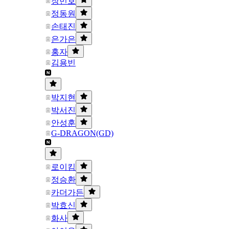
장민호
정동원
손태진
은가은
홍자
김용빈
박지현
박서진
안성훈
G-DRAGON(GD)
로이킴
정승환
카더가든
박효신
화사