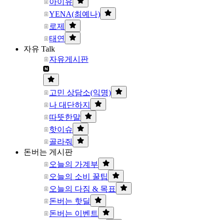
아이유
YENA(최예나)
로제
태연
자유 Talk
자유게시판
고민 상담소(익명)
나 대단하지
따뜻한말
핫이슈
골라줘
돈버는 게시판
오늘의 가계부
오늘의 소비 꿀팁
오늘의 다짐 & 목표
돈버는 핫딜
돈버는 이벤트