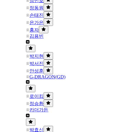
장민호
정동원
손태진
은가은
홍자
김용빈
박지현
박서진
안성훈
G-DRAGON(GD)
로이킴
정승환
카더가든
박효신