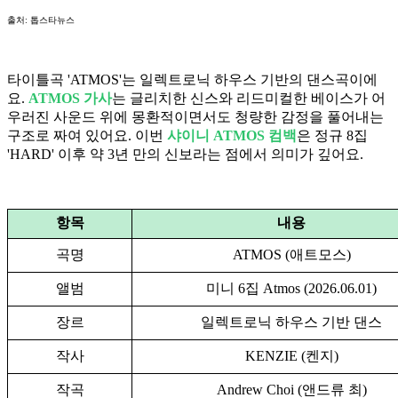
출처: 톱스타뉴스
타이틀곡 'ATMOS'는 일렉트로닉 하우스 기반의 댄스곡이에
요.
ATMOS 가사
는 글리치한 신스와 리드미컬한 베이스가 어
우러진 사운드 위에 몽환적이면서도 청량한 감정을 풀어내는
구조로 짜여 있어요. 이번
샤이니 ATMOS 컴백
은 정규 8집
'HARD' 이후 약 3년 만의 신보라는 점에서 의미가 깊어요.
항목
내용
곡명
ATMOS (애트모스)
앨범
미니 6집 Atmos (2026.06.01)
장르
일렉트로닉 하우스 기반 댄스
작사
KENZIE (켄지)
작곡
Andrew Choi (앤드류 최)