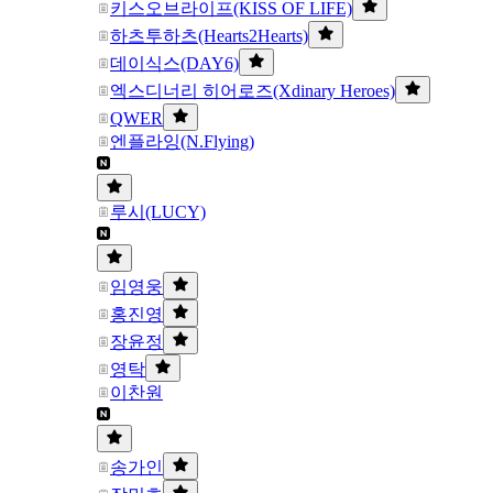
키스오브라이프(KISS OF LIFE)
하츠투하츠(Hearts2Hearts)
데이식스(DAY6)
엑스디너리 히어로즈(Xdinary Heroes)
QWER
엔플라잉(N.Flying)
루시(LUCY)
임영웅
홍진영
장윤정
영탁
이찬원
송가인