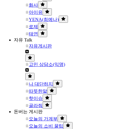
화사
아이유
YENA(최예나)
로제
태연
자유 Talk
자유게시판
고민 상담소(익명)
나 대단하지
따뜻한말
핫이슈
골라줘
돈버는 게시판
오늘의 가계부
오늘의 소비 꿀팁