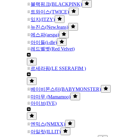
블랙핑크(BLACKPINK)
트와이스(TWICE)
있지(ITZY)
뉴진스(NewJeans)
에스파(aespa)
아이들(i-dle)
레드벨벳(Red Velvet)
르세라핌(LE SSERAFIM )
베이비몬스터(BABYMONSTER)
마마무 (Mamamoo)
아이브(IVE)
엔믹스(NMIXX)
아일릿(ILLIT)