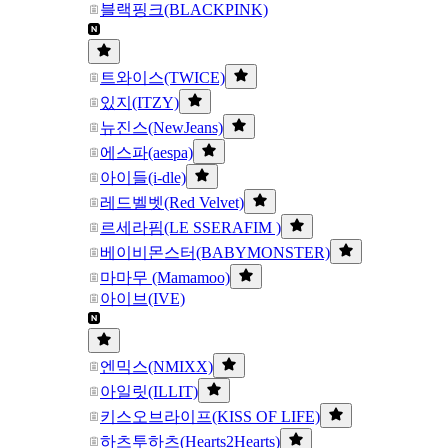
블랙핑크(BLACKPINK)
트와이스(TWICE)
있지(ITZY)
뉴진스(NewJeans)
에스파(aespa)
아이들(i-dle)
레드벨벳(Red Velvet)
르세라핌(LE SSERAFIM )
베이비몬스터(BABYMONSTER)
마마무 (Mamamoo)
아이브(IVE)
엔믹스(NMIXX)
아일릿(ILLIT)
키스오브라이프(KISS OF LIFE)
하츠투하츠(Hearts2Hearts)