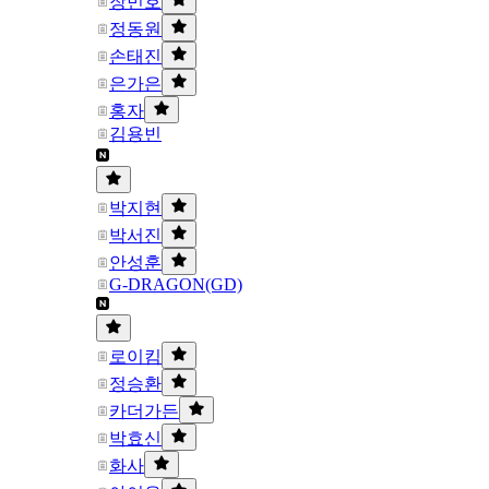
장민호
정동원
손태진
은가은
홍자
김용빈
박지현
박서진
안성훈
G-DRAGON(GD)
로이킴
정승환
카더가든
박효신
화사