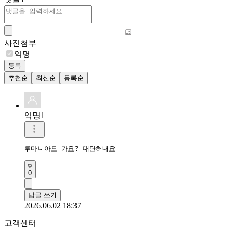
사진첨부
익명
등록
추천순
최신순
등록순
익명1
루마니아도 가요? 대단허내요
0
답글 쓰기
2026.06.02 18:37
고객센터