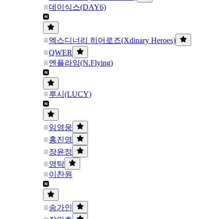
데이식스(DAY6)
엑스디너리 히어로즈(Xdinary Heroes)
QWER
엔플라잉(N.Flying)
루시(LUCY)
임영웅
홍진영
장윤정
영탁
이찬원
송가인