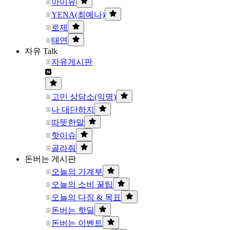
아이유
YENA(최예나)
로제
태연
자유 Talk
자유게시판
고민 상담소(익명)
나 대단하지
따뜻한말
핫이슈
골라줘
돈버는 게시판
오늘의 가계부
오늘의 소비 꿀팁
오늘의 다짐 & 목표
돈버는 핫딜
돈버는 이벤트