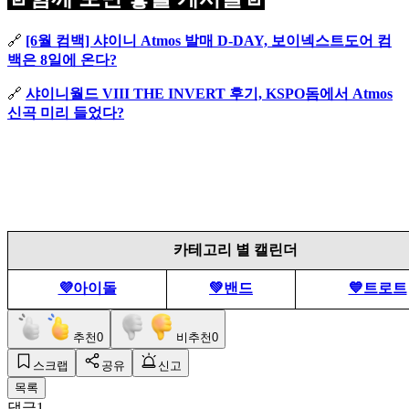
🔗
[6월 컴백] 샤이니 Atmos 발매 D-DAY, 보이넥스트도어 컴
백은 8일에 온다?
🔗
샤이니월드 VIII THE INVERT 후기, KSPO돔에서 Atmos
신곡 미리 들었다?
카테고리 별 캘린더
💜아이돌
💚밴드
💙트로트
추천
0
비추천
0
스크랩
공유
신고
목록
댓글
1