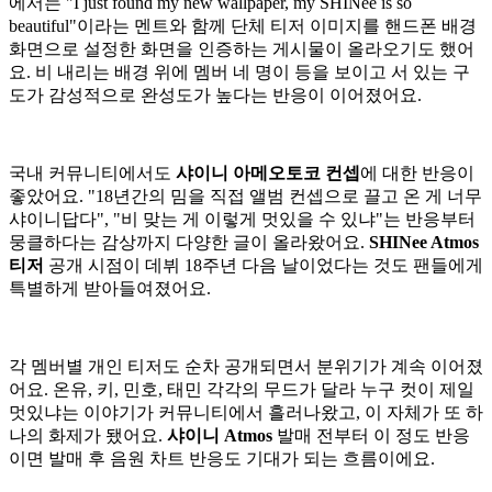
에서는 "I just found my new wallpaper, my SHINee is so
beautiful"이라는 멘트와 함께 단체 티저 이미지를 핸드폰 배경
화면으로 설정한 화면을 인증하는 게시물이 올라오기도 했어
요. 비 내리는 배경 위에 멤버 네 명이 등을 보이고 서 있는 구
도가 감성적으로 완성도가 높다는 반응이 이어졌어요.
국내 커뮤니티에서도
샤이니 아메오토코 컨셉
에 대한 반응이
좋았어요. "18년간의 밈을 직접 앨범 컨셉으로 끌고 온 게 너무
샤이니답다", "비 맞는 게 이렇게 멋있을 수 있냐"는 반응부터
뭉클하다는 감상까지 다양한 글이 올라왔어요.
SHINee Atmos
티저
공개 시점이 데뷔 18주년 다음 날이었다는 것도 팬들에게
특별하게 받아들여졌어요.
각 멤버별 개인 티저도 순차 공개되면서 분위기가 계속 이어졌
어요. 온유, 키, 민호, 태민 각각의 무드가 달라 누구 컷이 제일
멋있냐는 이야기가 커뮤니티에서 흘러나왔고, 이 자체가 또 하
나의 화제가 됐어요.
샤이니 Atmos
발매 전부터 이 정도 반응
이면 발매 후 음원 차트 반응도 기대가 되는 흐름이에요.