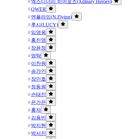
엑스디너리 히어로즈(Xdinary Heroes)
QWER
엔플라잉(N.Flying)
루시(LUCY)
임영웅
홍진영
장윤정
영탁
이찬원
송가인
장민호
정동원
손태진
은가은
홍자
김용빈
박지현
박서진