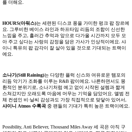
를 더해요.
HOURS(아워스)
는 세련된 디스코 풍을 가미한 펑크 팝 장르예
요. 그루비한 베이스 라인과 하프타임 리듬의 조합이 신선한
느낌을 주고, 흘러간 추억과 앞으로 다가올 시간까지 모두 모
아 주고 싶다는 사랑의 감정을 담은 가사가 인상적이에요. 샤
이니 특유의 팝 감각이 잘 살아 있을 것으로 기대되는 트랙이
에요.
소나기(Still Raining)
는 다양한 플럭 신스와 여유로운 템포의
리듬 악기가 조화를 이루는 R&B 팝이에요. 나른하면서도 몽
환적인 분위기로, 소나기처럼 예고 없이 시작된 설렘과 짧게
스쳐갔지만 오래도록 마음에 머무는 기억을 담았어요. 앨범 전
체 컨셉인 비·날씨 감성과도 가장 직접적으로 맞닿아 있어서,
샤이니 Atmos 수록곡
중 팬들의 기대가 특히 높은 트랙이에요.
Possibility, Anti Believer, Thousand Miles Away 세 곡은 아직 구