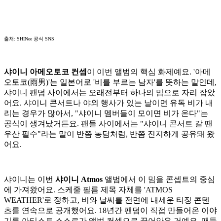
출처: SHINee 공식 SNS
샤이니 아메오토코 컨셉
이 이번 앨범의 핵심 화제예요. '아메
오토코(雨男)'는 일본어로 '비를 부르는 남자'를 뜻하는 말인데,
샤이니 팬덤 사이에서는 오래전부터 하나의 밈으로 자리 잡았
어요. 샤이니 콘서트나 야외 행사가 있는 날이면 유독 비가 내
리는 경우가 많아서, "샤이니 멤버들이 모이면 비가 온다"는
공식이 생겨났거든요. 팬들 사이에서는 "샤이니 콘서트 갈 땐
우산 필수"라는 말이 반쯤 농담처럼, 반쯤 진지하게 공유돼 왔
어요.
샤이니는 이번
샤이니 Atmos
앨범에서 이 밈을 콘셉트의 중심
에 가져왔어요. 스케줄 필름 제목 자체를 'ATMOS
WEATHER'로 정하고, 비와 날씨를 전면에 내세운 티징 콘텐
츠를 연속으로 공개했어요. 18년간 팬덤이 직접 만들어온 이야
기를 아티스트 스스로가 앨범 컨셉으로 끌어안은 거예요. 팬들