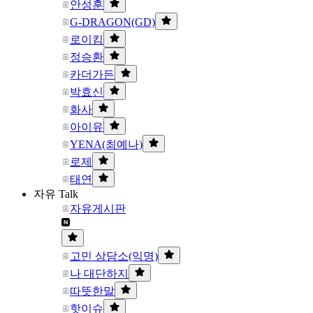
안성훈
G-DRAGON(GD)
로이킴
정승환
카더가든
박효신
화사
아이유
YENA(최예나)
로제
태연
자유 Talk
자유게시판
고민 상담소(익명)
나 대단하지
따뜻한말
핫이슈