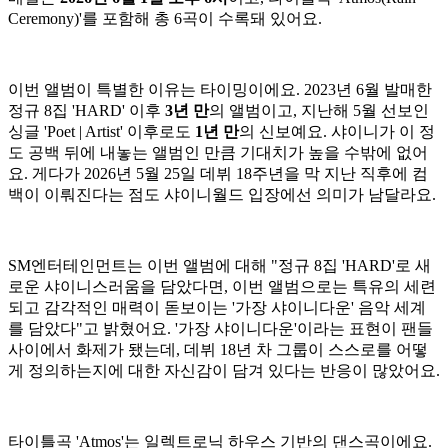
Ceremony)'를 포함해 총 6곡이 수록돼 있어요.
이번 앨범이 특별한 이유는 타이밍이에요. 2023년 6월 발매한
정규 8집 'HARD' 이후
3년 만
의 앨범이고, 지난해 5월 선보인
싱글 'Poet | Artist' 이후로도
1년 만
의 신보예요. 샤이니가 이 정
도 공백 뒤에 내놓는 앨범인 만큼 기대치가 높을 수밖에 없어
요. 게다가 2026년 5월 25일 데뷔 18주년을 막 지난 직후에 컴
백이 이뤄진다는 점도 샤이니월드 입장에선 의미가 남달라요.
SM엔터테인먼트는 이번 앨범에 대해 "정규 8집 'HARD'로 새
로운 샤이니스러움을 담았다면, 이번 앨범으로는 특유의 세련
되고 감각적인 매력이 돋보이는 '가장 샤이니다운' 음악 세계
를 담았다"고 밝혔어요. '가장 샤이니다운'이라는 표현이 팬들
사이에서 화제가 됐는데, 데뷔 18년 차 그룹이 스스로를 어떻
게 정의하는지에 대한 자신감이 담겨 있다는 반응이 많았어요.
타이틀곡 'Atmos'는 일렉트로닉 하우스 기반의 댄스곡이에요.