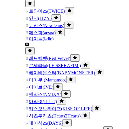
트와이스(TWICE)
있지(ITZY)
뉴진스(NewJeans)
에스파(aespa)
아이들(i-dle)
레드벨벳(Red Velvet)
르세라핌(LE SSERAFIM )
베이비몬스터(BABYMONSTER)
마마무 (Mamamoo)
아이브(IVE)
엔믹스(NMIXX)
아일릿(ILLIT)
키스오브라이프(KISS OF LIFE)
하츠투하츠(Hearts2Hearts)
데이식스(DAY6)