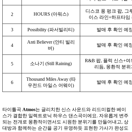
디스코 풍 펑크 팝, 그
HOURS (아워스)
2
이스 라인+하프타임
3
Possibility (파서빌리티)
발매 후 확인 예
Anti Believer (안티 빌리
발매 후 확인 예
4
버)
R&B 팝, 플럭 신스+
소나기 (Still Raining)
5
리듬, 몽환적 분위
Thousand Miles Away (따
발매 후 확인 예
6
우전드 마일스 어웨이)
타이틀곡
Atmos
는 글리치한 신스 사운드와 리드미컬한 베이
스가 결합한 일렉트로닉 하우스 댄스곡이에요. 자유롭게 변주
되는 전개로 몽환적이면서도 시원한 분위기를 만들어내고, 상
대방과 함께하는 순간을 공기 유영하듯 표현한 가사가 완성도