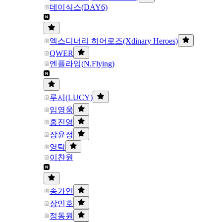
데이식스(DAY6)
엑스디너리 히어로즈(Xdinary Heroes)
QWER
엔플라잉(N.Flying)
루시(LUCY)
임영웅
홍진영
장윤정
영탁
이찬원
송가인
장민호
정동원