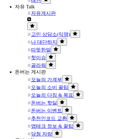
태연
자유 Talk
자유게시판
고민 상담소(익명)
나 대단하지
따뜻한말
핫이슈
골라줘
돈버는 게시판
오늘의 가계부
오늘의 소비 꿀팁
오늘의 다짐 & 목표
돈버는 핫딜
돈버는 이벤트
추천인코드 교환
앱테크 정보 & 꿀팁
당첨 자랑