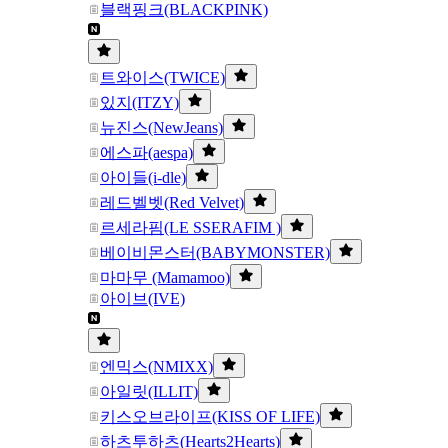
블랙핑크(BLACKPINK)
트와이스(TWICE)
있지(ITZY)
뉴진스(NewJeans)
에스파(aespa)
아이들(i-dle)
레드벨벳(Red Velvet)
르세라핌(LE SSERAFIM )
베이비몬스터(BABYMONSTER)
마마무 (Mamamoo)
아이브(IVE)
엔믹스(NMIXX)
아일릿(ILLIT)
키스오브라이프(KISS OF LIFE)
하츠투하츠(Hearts2Hearts)