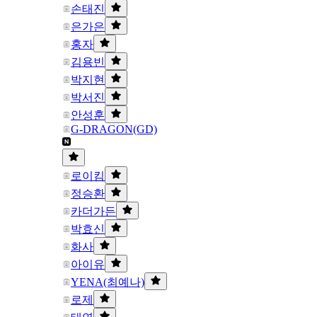
손태진
은가은
홍자
김용빈
박지현
박서진
안성훈
G-DRAGON(GD)
로이킴
정승환
카더가든
박효신
화사
아이유
YENA(최예나)
로제