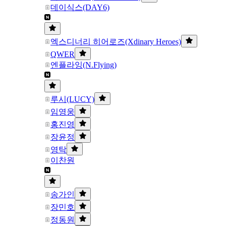
데이식스(DAY6)
엑스디너리 히어로즈(Xdinary Heroes)
QWER
엔플라잉(N.Flying)
루시(LUCY)
임영웅
홍진영
장윤정
영탁
이찬원
송가인
장민호
정동원