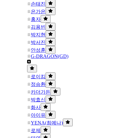
손태진
은가은
홍자
김용빈
박지현
박서진
안성훈
G-DRAGON(GD)
로이킴
정승환
카더가든
박효신
화사
아이유
YENA(최예나)
로제