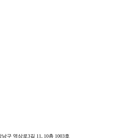
구 역삼로3길 11, 10층 1003호