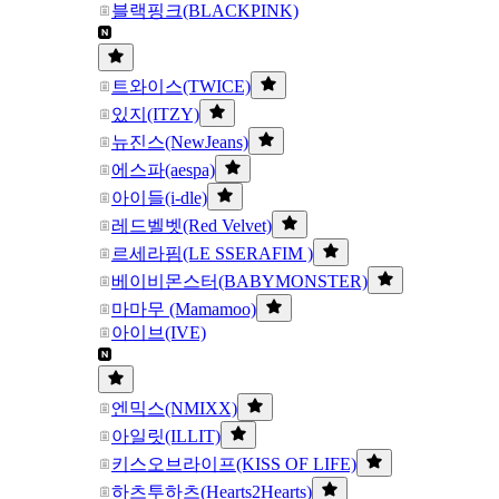
블랙핑크(BLACKPINK)
트와이스(TWICE)
있지(ITZY)
뉴진스(NewJeans)
에스파(aespa)
아이들(i-dle)
레드벨벳(Red Velvet)
르세라핌(LE SSERAFIM )
베이비몬스터(BABYMONSTER)
마마무 (Mamamoo)
아이브(IVE)
엔믹스(NMIXX)
아일릿(ILLIT)
키스오브라이프(KISS OF LIFE)
하츠투하츠(Hearts2Hearts)