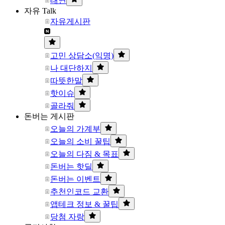
태연
자유 Talk
자유게시판
고민 상담소(익명)
나 대단하지
따뜻한말
핫이슈
골라줘
돈버는 게시판
오늘의 가계부
오늘의 소비 꿀팁
오늘의 다짐 & 목표
돈버는 핫딜
돈버는 이벤트
추천인코드 교환
앱테크 정보 & 꿀팁
당첨 자랑