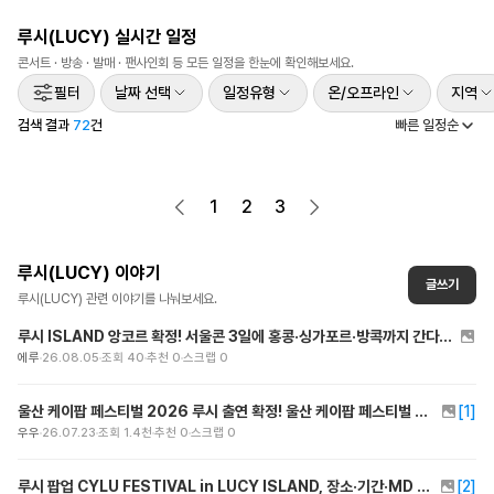
범
프론트맨
루시(LUCY)
실시간 일정
발
콘서트 · 방송 · 발매 · 팬사인회 등 모든 일정을 한눈에 확인해보세요.
매
필터
날짜 선택
일정유형
온/오프라인
지역
검색 결과
72
건
빠른 일정순
1
2
3
루시(LUCY)
이야기
글쓰기
루시(LUCY)
관련 이야기를 나눠보세요.
루시 ISLAND 앙코르 확정! 서울콘 3일에 홍콩·싱가포르·방콕까지 간다는데
에루
26.08.05
조회
40
추천
0
스크랩
0
울산 케이팝 페스티벌 2026 루시 출연 확정! 울산 케이팝 페스티벌 장소 일정 정보 총정리
[
1
]
우우
26.07.23
조회
1.4천
추천
0
스크랩
0
루시 팝업 CYLU FESTIVAL in LUCY ISLAND, 장소·기간·MD 완벽 정리!
[
2
]