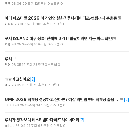
우우
26.06.29
조회
125
추천
0
스크랩
0
아타 페스티벌 2026 이 라인업 실화? 루시·에이티즈·앤팀까지 총출동
카피피
26.06.18
조회
109
추천
0
스크랩
0
루시 ISLAND 대구 상륙! 선예매 D-11! 왈왈이라면 지금 바로 확인
흐행
26.05.25
조회
109
추천
0
스크랩
0
루시..!
익명
26.05.19
조회
23
추천
0
스크랩
0
ㅠㅠ가고싶어요
[
2
]
익명
26.05.19
조회
79
추천
0
스크랩
0
GMF 2026 티켓팅 성공하고 싶다면? 예상 라인업부터 티켓팅 꿀팁까지 필독!
[
2
]
냐냐냐
26.05.13
조회
344
추천
0
스크랩
0
루시가 생각보다 페스티벌마다 헤드라이너더라
[
2
]
cchaa
26.04.27
조회
68
추천
0
스크랩
0