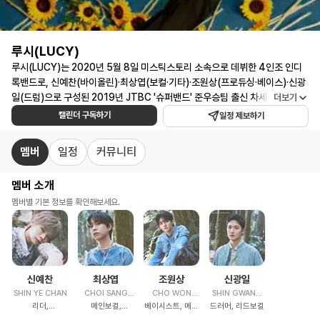
루시(LUCY)
일
루시(LUCY)는 2020년 5월 8일 미스틱스토리 소속으로 데뷔한 4인조 인디
정
록밴드로, 신예찬(바이올린)·최상엽(보컬·기타)·조원상(프로듀싱·베이스)·신광
일(드럼)으로 구성된 2019년 JTBC '슈퍼밴드' 준우승팀 출신 차세대 K-밴드
더보기
캘
입니다. 밴드에서 보기 힘든 바이올린을 중심에 두고 일상의 소리를 녹여낸 '앰
캘린더 구독하기
린
일정 제보하기
비언스 사운드'로 독자적 음악 색깔을 구축한 것이 루시의 특징입니다. 데뷔곡
더
'개화'부터 '조깅', '선잠', '난로'까지 봄·여름·가을·겨울 사계절 서사를 완성한 루
멤버
일정
커뮤니티
·
시는, '조깅'이 2020 빌보드 평론가가 뽑은 '최고의 케이팝 20'에 선정되고 '아
콘
지랑이', '히어로' 등 히트곡으로 글로벌 무대에서도 실력을 인정받은 실력파 밴
멤버 소개
드입니다. 2024년 첫 월드투어 'written by FLOWER' 완주와 2025년 타이
서
베이·도쿄 'CHECK IN' 투어, 일곱 번째 단독 콘서트 '와장창'에 이어 미니 7집
멤버별 기본 정보를 확인해보세요.
트
'선' 앨범 발매와 여덟 번째 단독 콘서트 'LUCID LINE' 서울 3회차 전석 매진까
·
지 기록한 루시는, 2026년에도 공연형 밴드의 저력을 이어갑니다. 루시 일정을
팬
한눈에 확인하고 구독하세요! 루시 콘서트 일정부터 팬미팅·방송·행사 등 주요
미
스케줄 알림까지 받아볼 수 있습니다.
팅
신예찬
최상엽
조원상
신광일
SHIN YE CHAN
CHOI SANG
CHO WON
SHIN GWANG
·
리더,
메인보컬,
YEOP
베이시스트, 메인
SANG
드러머, 리드보컬
IL
앨
바이올리니스트
기타리스트,
프로듀서