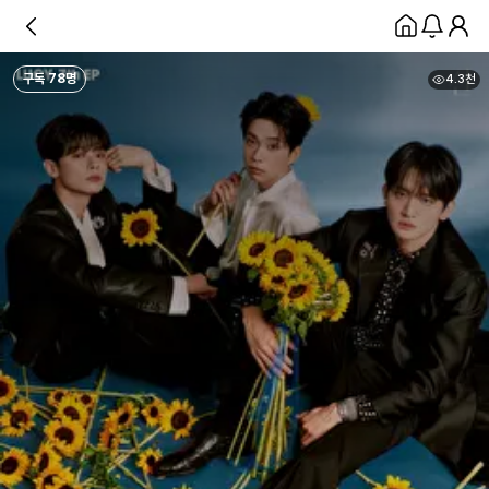
구독
78
명
4.3천