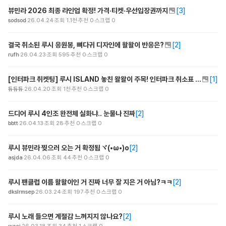
뷰민라 2026 최종 라인업 확정! 가격·티켓·우선입장권까지
[
3
]
sodsod
26.04.24
조회
1.1천
추천
0
스크랩
0
결국 취소된 루시 응원봉, 뼈다귀 디자인에 왈왈이 반응은?
[
2
]
rufh
26.04.23
조회
595
추천
0
스크랩
0
[인터파크 취켓팅] 루시 ISLAND 놓친 왈왈이 주목! 인터파크 취소표 꿀팁 총출동
[
1
]
듀듀듀
26.04.20
조회
1천
추천
0
스크랩
0
드디어 루시 4인조 완전체 실화냐.. 눈물나 진짜
[
2
]
bbtt
26.04.13
조회
28
추천
0
스크랩
0
루시 뷰민라 찢으러 오는 거 확정됨ヾ(•ω•)o
[
2
]
asjda
26.04.06
조회
44
추천
0
스크랩
0
루시 팬클럽 이름 왈왈이인 거 진짜 너무 잘 지은 거 아님?ㅋㅋ
[
2
]
dkslrmsep
26.03.24
조회
197
추천
0
스크랩
0
루시 노래 들으면 계절감 느껴지지 않나요?
[
2
]