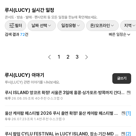
범
프론트맨
루시(LUCY)
실시간 일정
발
콘서트 · 방송 · 발매 · 팬사인회 등 모든 일정을 한눈에 확인해보세요.
매
필터
날짜 선택
일정유형
온/오프라인
지역
검색 결과
72
건
빠른 일정순
1
2
3
루시(LUCY)
이야기
글쓰기
루시(LUCY)
관련 이야기를 나눠보세요.
루시 ISLAND 앙코르 확정! 서울콘 3일에 홍콩·싱가포르·방콕까지 간다는데
에루
26.08.05
조회
40
추천
0
스크랩
0
울산 케이팝 페스티벌 2026 루시 출연 확정! 울산 케이팝 페스티벌 장소 일정 정보 총정리
[
1
]
우우
26.07.23
조회
1.4천
추천
0
스크랩
0
루시 팝업 CYLU FESTIVAL in LUCY ISLAND, 장소·기간·MD 완벽 정리!
[
2
]