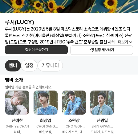
루시(LUCY)
일
루시(LUCY)는 2020년 5월 8일 미스틱스토리 소속으로 데뷔한 4인조 인디
정
록밴드로, 신예찬(바이올린)·최상엽(보컬·기타)·조원상(프로듀싱·베이스)·신광
일(드럼)으로 구성된 2019년 JTBC '슈퍼밴드' 준우승팀 출신 차세대 K-밴드
더보기
캘
입니다. 밴드에서 보기 힘든 바이올린을 중심에 두고 일상의 소리를 녹여낸 '앰
캘린더 구독하기
린
일정 제보하기
비언스 사운드'로 독자적 음악 색깔을 구축한 것이 루시의 특징입니다. 데뷔곡
더
'개화'부터 '조깅', '선잠', '난로'까지 봄·여름·가을·겨울 사계절 서사를 완성한 루
멤버
일정
커뮤니티
·
시는, '조깅'이 2020 빌보드 평론가가 뽑은 '최고의 케이팝 20'에 선정되고 '아
콘
지랑이', '히어로' 등 히트곡으로 글로벌 무대에서도 실력을 인정받은 실력파 밴
멤버 소개
드입니다. 2024년 첫 월드투어 'written by FLOWER' 완주와 2025년 타이
서
베이·도쿄 'CHECK IN' 투어, 일곱 번째 단독 콘서트 '와장창'에 이어 미니 7집
멤버별 기본 정보를 확인해보세요.
트
'선' 앨범 발매와 여덟 번째 단독 콘서트 'LUCID LINE' 서울 3회차 전석 매진까
·
지 기록한 루시는, 2026년에도 공연형 밴드의 저력을 이어갑니다. 루시 일정을
팬
한눈에 확인하고 구독하세요! 루시 콘서트 일정부터 팬미팅·방송·행사 등 주요
미
스케줄 알림까지 받아볼 수 있습니다.
팅
신예찬
최상엽
조원상
신광일
SHIN YE CHAN
CHOI SANG
CHO WON
SHIN GWANG
·
리더,
메인보컬,
YEOP
베이시스트, 메인
SANG
드러머, 리드보컬
IL
앨
바이올리니스트
기타리스트,
프로듀서