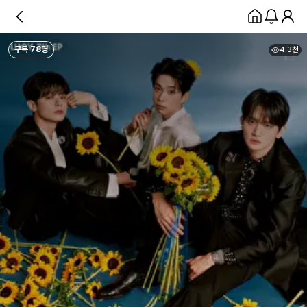
구독
78
명
4.3천