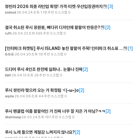
뷰민라 2026 최종 라인업 확정! 가격·티켓·우선입장권까지
[
3
]
sodsod
26.04.24
조회
1.1천
추천
0
스크랩
0
결국 취소된 루시 응원봉, 뼈다귀 디자인에 왈왈이 반응은?
[
2
]
rufh
26.04.23
조회
595
추천
0
스크랩
0
[인터파크 취켓팅] 루시 ISLAND 놓친 왈왈이 주목! 인터파크 취소표 꿀팁 총출동
[
1
]
듀듀듀
26.04.20
조회
1천
추천
0
스크랩
0
드디어 루시 4인조 완전체 실화냐.. 눈물나 진짜
[
2
]
bbtt
26.04.13
조회
28
추천
0
스크랩
0
루시 뷰민라 찢으러 오는 거 확정됨ヾ(•ω•)o
[
2
]
asjda
26.04.06
조회
44
추천
0
스크랩
0
루시 팬클럽 이름 왈왈이인 거 진짜 너무 잘 지은 거 아님?ㅋㅋ
[
2
]
dkslrmsep
26.03.24
조회
197
추천
0
스크랩
0
루시 노래 들으면 계절감 느껴지지 않나요?
[
2
]