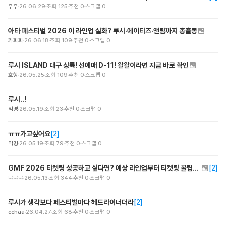
우우
26.06.29
조회
125
추천
0
스크랩
0
아타 페스티벌 2026 이 라인업 실화? 루시·에이티즈·앤팀까지 총출동
카피피
26.06.18
조회
109
추천
0
스크랩
0
루시 ISLAND 대구 상륙! 선예매 D-11! 왈왈이라면 지금 바로 확인
흐행
26.05.25
조회
109
추천
0
스크랩
0
루시..!
익명
26.05.19
조회
23
추천
0
스크랩
0
ㅠㅠ가고싶어요
[
2
]
익명
26.05.19
조회
79
추천
0
스크랩
0
GMF 2026 티켓팅 성공하고 싶다면? 예상 라인업부터 티켓팅 꿀팁까지 필독!
[
2
]
냐냐냐
26.05.13
조회
344
추천
0
스크랩
0
루시가 생각보다 페스티벌마다 헤드라이너더라
[
2
]
cchaa
26.04.27
조회
68
추천
0
스크랩
0