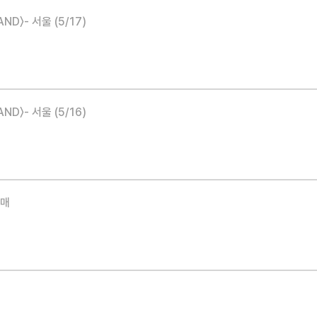
2026 LUCY 9TH CONCERT 〈ISLAND〉- 서울 (5/17)
2026 LUCY 9TH CONCERT 〈ISLAND〉- 서울 (5/16)
예매