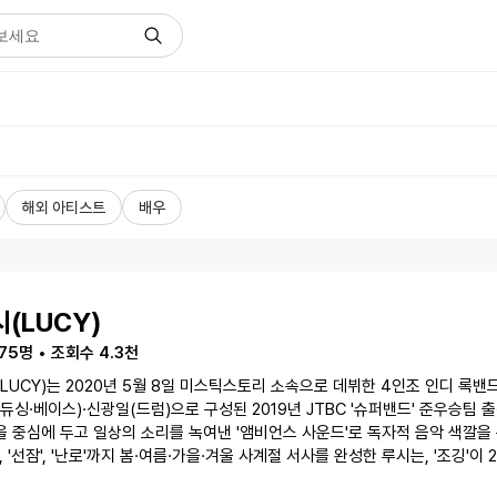
해외 아티스트
배우
(LUCY)
일
75
명 • 조회수
4.3천
정
LUCY)는 2020년 5월 8일 미스틱스토리 소속으로 데뷔한 4인조 인디 록밴
듀싱·베이스)·신광일(드럼)으로 구성된 2019년 JTBC '슈퍼밴드' 준우승팀 
캘
 중심에 두고 일상의 소리를 녹여낸 '앰비언스 사운드'로 독자적 음악 색깔을 
린
', '선잠', '난로'까지 봄·여름·가을·겨울 사계절 서사를 완성한 루시는, '조깅'이
고 '아지랑이', '히어로' 등 히트곡으로 글로벌 무대에서도 실력을 인정받은 실력파
더