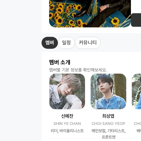
by 
덟 번
정을 
멤버
일정
커뮤니티
멤버 소개
멤버별 기본 정보를 확인해보세요.
신예찬
최상엽
SHIN YE CHAN
CHOI SANG YEOP
CH
리더, 바이올리니스트
메인보컬, 기타리스트,
베
프론트맨