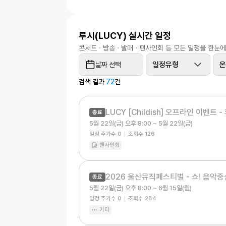
루시(LUCY)
실시간 일정
콘서트 · 방송 · 발매 · 팬사인회 등 모든 일정을 한눈
일정유형
온
날짜 선택
검색 결과
72
건
LUCY [Childish] 오프라인 이벤트 -
종료
5월 22일(금) 오후 8:00 ~ 5월 22일(금)
일정 추가수
0
조회수
126
팬사인회
2026 울산뮤직페스티벌 - 쇼! 음악
종료
5월 22일(금) 오후 8:00 ~ 6월 15일(월)
일정 추가수
0
조회수
284
기타