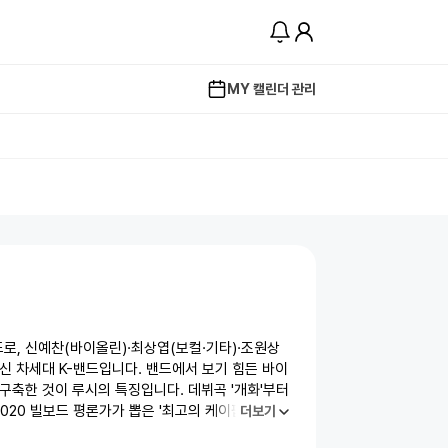
MY 캘린더 관리
드로, 신예찬(바이올린)·최상엽(보컬·기타)·조원상
출신 차세대 K-밴드입니다. 밴드에서 보기 힘든 바이
구축한 것이 루시의 특징입니다. 데뷔곡 '개화'부터
 2020 빌보드 평론가가 뽑은 '최고의 케이팝 20'에
더보기
 밴드입니다. 2024년 첫 월드투어 'written