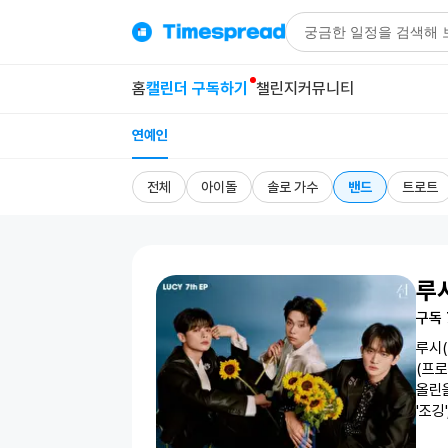
홈
캘린더 구독하기
챌린지
커뮤니티
연예인
전체
아이돌
솔로 가수
밴드
트로트
루시
구독
루시(
(프로
올린을
'조깅
선정되