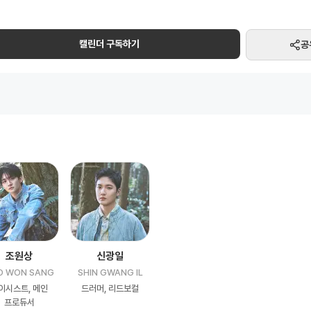
FLOWER' 완주와 2025년 타이베이·도쿄 'CHECK IN' 투어, 일곱 번째 단독 
·
째 단독 콘서트 'LUCID LINE' 서울 3회차 전석 매진까지 기록한 루시는, 
한눈에 확인하고 구독하세요! 루시 콘서트 일정부터 팬미팅·방송·행사 등 주요
콘
캘린더 구독하기
공
서
트
·
팬
미
팅
·
앨
범
조원상
신광일
발
O WON SANG
SHIN GWANG IL
매
이시스트, 메인
드러머, 리드보컬
프로듀서