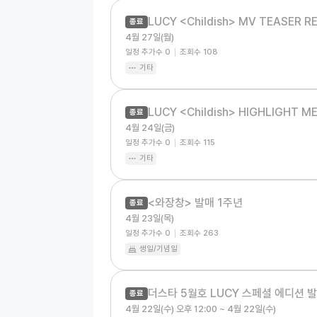
LUCY <Childish> MV TEASER RE
종료
4월 27일(월)
일정 추가수
0
조회수
108
기타
LUCY <Childish> HIGHLIGHT M
종료
4월 24일(금)
일정 추가수
0
조회수
115
기타
<와장창> 발매 1주년
종료
4월 23일(목)
일정 추가수
0
조회수
263
생일/기념일
더스타 5월호 LUCY 스페셜 에디션 
종료
4월 22일(수) 오후 12:00 ~ 4월 22일(수)