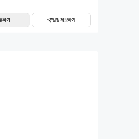
콘서트 '와장창'에 이어 미니 7집 '선' 앨범 발매와 여
2026년에도 공연형 밴드의 저력을 이어갑니다. 루시 일
 스케줄 알림까지 받아볼 수 있습니다.
유하기
일정 제보하기