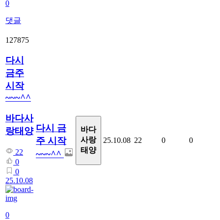
0
댓글
127875
다시
금주
시작
~~~^^
바다사
다시 금
바다
랑태양
주 시작
사랑
25.10.08
22
0
0
태양
22
~~~^^
0
0
25.10.08
0