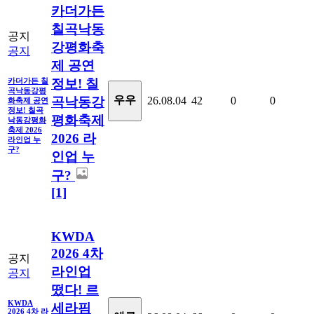
카더가든
칠곡낙동
공지
강평화축
공지
제 공연
정보! 칠
카더가든 칠
곡낙동강평
우우
곡낙동강
26.08.04
42
0
0
화축제 공연
정보! 칠곡
평화축제
낙동강평화
축제 2026
2026 라
라인업 누
구?
인업 누
구?
[1]
KWDA
2026 4차
공지
라인업
공지
떴다! 르
KWDA
세라핌
2026 4차 라