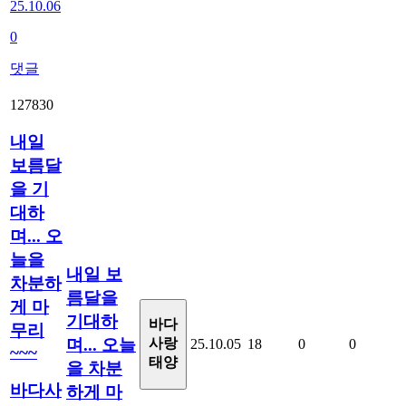
25.10.06
0
댓글
127830
내일
보름달
을 기
대하
며... 오
늘을
내일 보
차분하
름달을
게 마
기대하
바다
무리
며... 오늘
사랑
25.10.05
18
0
0
~~~
태양
을 차분
바다사
하게 마