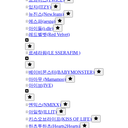
있지(ITZY)
뉴진스(NewJeans)
에스파(aespa)
아이들(i-dle)
레드벨벳(Red Velvet)
르세라핌(LE SSERAFIM )
베이비몬스터(BABYMONSTER)
마마무 (Mamamoo)
아이브(IVE)
엔믹스(NMIXX)
아일릿(ILLIT)
키스오브라이프(KISS OF LIFE)
하츠투하츠(Hearts2Hearts)