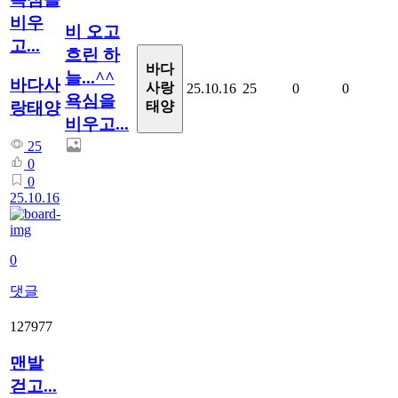
비우
비 오고
고...
흐린 하
바다
늘...^^
바다사
사랑
25.10.16
25
0
0
욕심을
랑태양
태양
비우고...
25
0
0
25.10.16
0
댓글
127977
맨발
걷고...