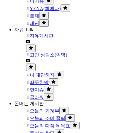
아이유
YENA(최예나)
로제
태연
자유 Talk
자유게시판
고민 상담소(익명)
나 대단하지
따뜻한말
핫이슈
골라줘
돈버는 게시판
오늘의 가계부
오늘의 소비 꿀팁
오늘의 다짐 & 목표