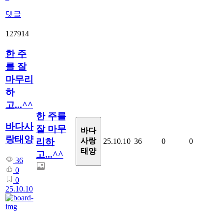
댓글
127914
한 주
를 잘
마무리
하
고...^^
한 주를
바다사
잘 마무
바다
랑태양
리하
사랑
25.10.10
36
0
0
태양
고...^^
36
0
0
25.10.10