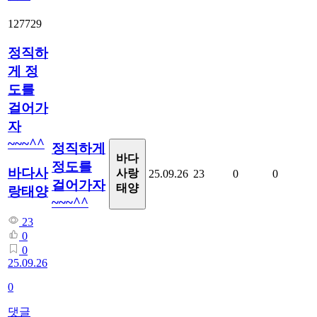
127729
정직하
게 정
도를
걸어가
자
~~~^^
정직하게
바다
정도를
바다사
사랑
25.09.26
23
0
0
걸어가자
태양
랑태양
~~~^^
23
0
0
25.09.26
0
댓글