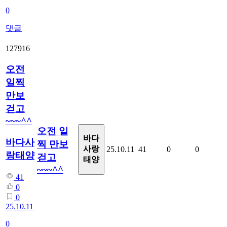
0
댓글
127916
오전
일찍
만보
걷고
~~~^^
오전 일
바다
바다사
찍 만보
사랑
25.10.11
41
0
0
랑태양
걷고
태양
~~~^^
41
0
0
25.10.11
0