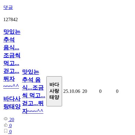
댓글
127842
맛있는
추석
음식...
조금씩
먹고...
걷고...
맛있는
뛰자
추석 음
바다
~~~^^
식...조금
사랑
25.10.06
20
0
0
씩 먹고...
태양
바다사
걷고...뛰
랑태양
자~~~^^
20
0
0