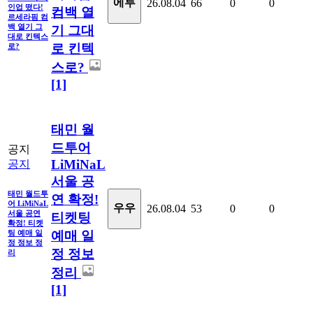
에루
26.08.04
66
0
0
인업 떴다!
컴백 열
르세라핌 컴
백 열기 그
기 그대
대로 킨텍스
로 킨텍
로?
스로?
[1]
태민 월
드투어
공지
LiMiNaL
공지
서울 공
태민 월드투
연 확정!
어 LiMiNaL
우우
26.08.04
53
0
0
서울 공연
티켓팅
확정! 티켓
예매 일
팅 예매 일
정 정보 정
정 정보
리
정리
[1]