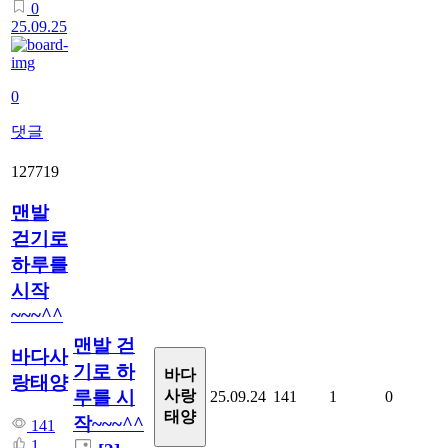
0
25.09.25
0
댓글
127719
맨발
걷기로
하루를
시작
~~~^^
맨발 걷
바다사
기로 하
바다
랑태양
루를 시
사랑
25.09.24
141
1
0
태양
작~~~^^
141
1