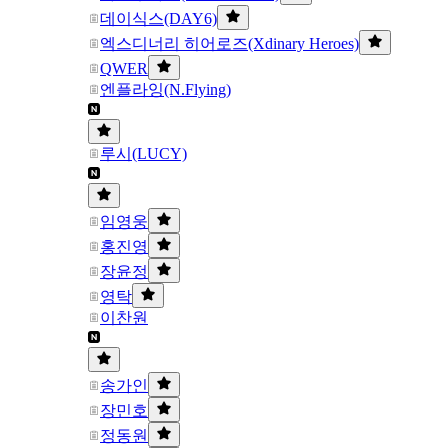
데이식스(DAY6)
엑스디너리 히어로즈(Xdinary Heroes)
QWER
엔플라잉(N.Flying)
루시(LUCY)
임영웅
홍진영
장윤정
영탁
이찬원
송가인
장민호
정동원