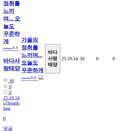
정취를
느끼
며... 오
늘도
꾸준하
가을의
게
정취를
~~~^^
바다
느끼며...
사랑
25.10.14
30
0
0
바다사
오늘도
태양
랑태양
꾸준하게
~~~^^
30
0
0
25.10.14
0
댓글