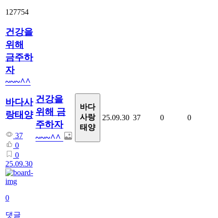
127754
건강을
위해
금주하
자
~~~^^
건강을
바다사
바다
위해 금
랑태양
사랑
25.09.30
37
0
0
주하자
태양
37
~~~^^
0
0
25.09.30
0
댓글