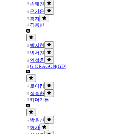
손태진
은가은
홍자
김용빈
박지현
박서진
안성훈
G-DRAGON(GD)
로이킴
정승환
카더가든
박효신
화사