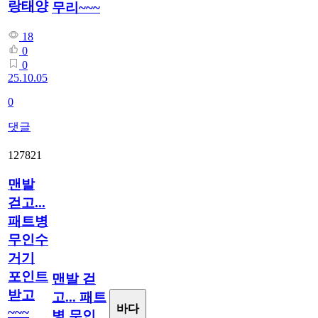
랑태양
무리~~~
18
0
0
25.10.05
0
댓글
127821
맨발
걷고...
패트병
무인수
거기
포인트
맨발 걷
받고
고... 패트
바다
~~~
병 무인