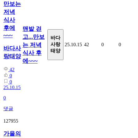
만보는
저녁
식사
후에
맨발 걷
~~~
고...만보
바다
는 저녁
사랑
25.10.15
42
0
0
바다사
태양
식사 후
랑태양
에~~~
42
0
0
25.10.15
0
댓글
127955
가을의