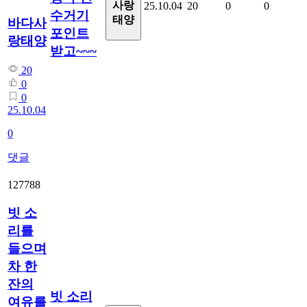
사랑
25.10.04
20
0
0
수거기
태양
바다사
포인트
랑태양
받고~~~
20
0
0
25.10.04
0
댓글
127788
빗 소
리를
들으며
차 한
잔의
빗 소리
여유를