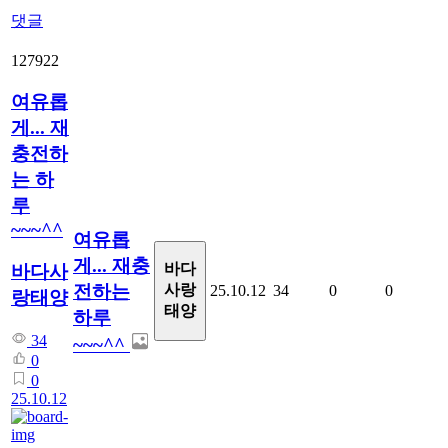
댓글
127922
여유롭
게... 재
충전하
는 하
루
~~~^^
여유롭
게... 재충
바다
바다사
전하는
사랑
25.10.12
34
0
0
랑태양
태양
하루
34
~~~^^
0
0
25.10.12