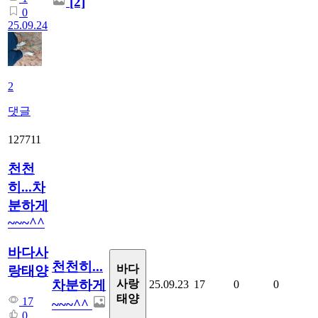
[2]
0
25.09.24
2
댓글
127711
천천
히...차
분하게
~~~^^
바다사
천천히...
바다
랑태양
차분하게
사랑
25.09.23
17
0
0
태양
17
~~~^^
0