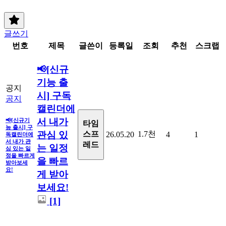
글쓰기
번호
제목
글쓴이
등록일
조회
추천
스크랩
📢[신규
기능 출
공지
시] 구독
공지
캘린더에
서 내가
📢[신규기
타임
능 출시] 구
관심 있
1.7천
스프
26.05.20
4
1
독캘린더에
서 내가 관
레드
는 일정
심 있는 일
정을 빠르게
을 빠르
받아보세
요!
게 받아
보세요!
[1]