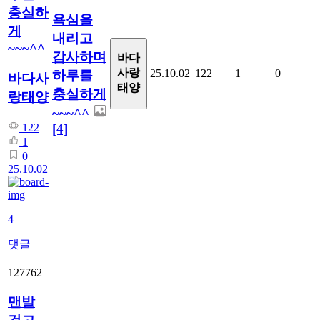
충실하
욕심을
게
내리고
~~~^^
감사하며
바다
사랑
25.10.02
122
1
0
하루를
바다사
태양
충실하게
랑태양
~~~^^
[4]
122
1
0
25.10.02
4
댓글
127762
맨발