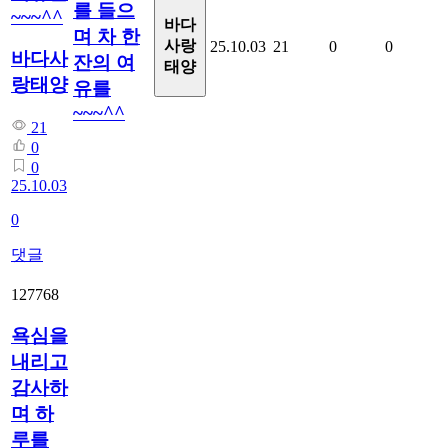
를 들으
~~~^^
바다
며 차 한
사랑
25.10.03
21
0
0
바다사
잔의 여
태양
랑태양
유를
~~~^^
21
0
0
25.10.03
0
댓글
127768
욕심을
내리고
감사하
며 하
루를