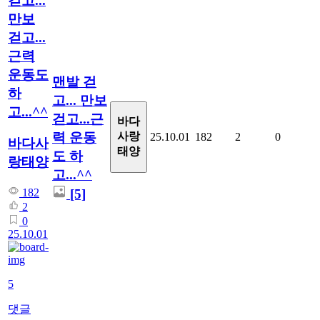
걷고...
만보
걷고...
근력
운동도
맨발 걷
하
고... 만보
고...^^
걷고...근
바다
력 운동
사랑
25.10.01
182
2
0
바다사
태양
도 하
랑태양
고...^^
[5]
182
2
0
25.10.01
5
댓글