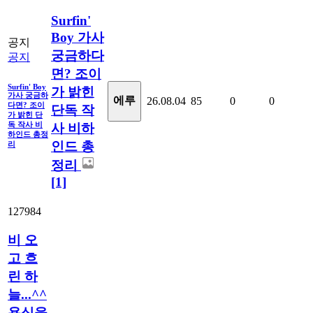
Surfin'
Boy 가사
공지
궁금하다
공지
면? 조이
Surfin' Boy
가 밝힌
가사 궁금하
에루
26.08.04
85
0
0
다면? 조이
단독 작
가 밝힌 단
독 작사 비
사 비하
하인드 총정
인드 총
리
정리
[1]
127984
비 오
고 흐
린 하
늘...^^
욕심을