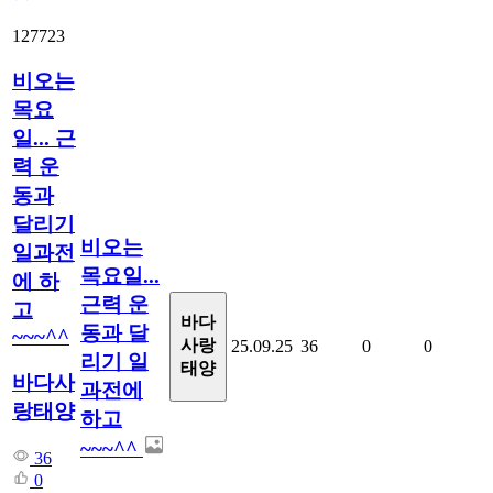
127723
비오는
목요
일... 근
력 운
동과
달리기
비오는
일과전
목요일...
에 하
근력 운
고
바다
동과 달
~~~^^
사랑
25.09.25
36
0
0
리기 일
태양
바다사
과전에
랑태양
하고
~~~^^
36
0