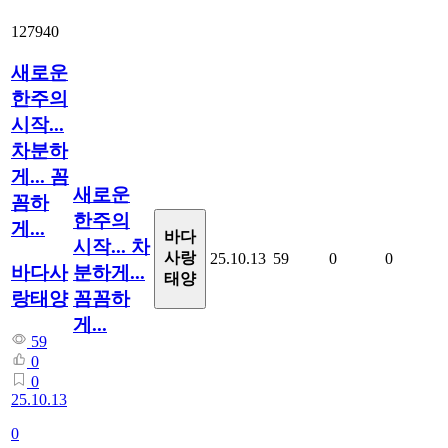
127940
새로운
한주의
시작...
차분하
게... 꼼
새로운
꼼하
한주의
게...
바다
시작... 차
사랑
25.10.13
59
0
0
분하게...
바다사
태양
꼼꼼하
랑태양
게...
59
0
0
25.10.13
0