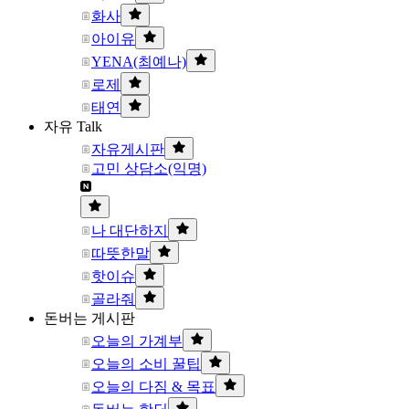
화사
아이유
YENA(최예나)
로제
태연
자유 Talk
자유게시판
고민 상담소(익명)
나 대단하지
따뜻한말
핫이슈
골라줘
돈버는 게시판
오늘의 가계부
오늘의 소비 꿀팁
오늘의 다짐 & 목표