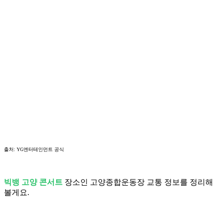
출처: YG엔터테인먼트 공식
빅뱅 고양 콘서트
장소인 고양종합운동장 교통 정보를 정리해
볼게요.