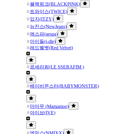
블랙핑크(BLACKPINK)
트와이스(TWICE)
있지(ITZY)
뉴진스(NewJeans)
에스파(aespa)
아이들(i-dle)
레드벨벳(Red Velvet)
르세라핌(LE SSERAFIM )
베이비몬스터(BABYMONSTER)
마마무 (Mamamoo)
아이브(IVE)
엔믹스(NMIXX)