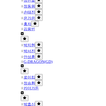
장민호
정동원
손태진
은가은
홍자
김용빈
박지현
박서진
안성훈
G-DRAGON(GD)
로이킴
정승환
카더가든
박효신