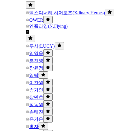
엑스디너리 히어로즈(Xdinary Heroes)
QWER
엔플라잉(N.Flying)
루시(LUCY)
임영웅
홍진영
장윤정
영탁
이찬원
송가인
장민호
정동원
손태진
은가은
홍자