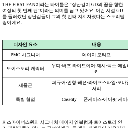
THE FIRST FAN이라는 타이틀은 "장난감이 GD의 꿈을 향한
여정의 첫 번째 팬"이라는 의미를 담고 있어요. 어린 시절 GD
를 둘러쌌던 장난감들이 그의 첫 번째 지지자였다는 스토리텔
링이에요.
디자인 요소
내용
PMO 시그니처
데이지 모티프
우디·버즈 라이트이어·제시·렉스·에일
토이스토리 캐릭터
키
피규어·인형·패션·라이프스타일·모바
제품군
서리
특별 협업
Casetify — 폰케이스·에어팟 케
피스마이너스원의 시그니처 데이지 엠블럼과 토이스토리 인