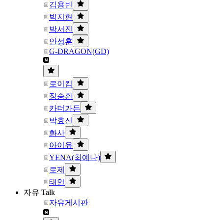
김용빈
박지현
박서진
안성훈
G-DRAGON(GD)
로이킴
정승환
카더가든
박효신
화사
아이유
YENA(최예나)
로제
태연
자유 Talk
자유게시판