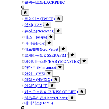
블랙핑크(BLACKPINK)
트와이스(TWICE)
있지(ITZY)
뉴진스(NewJeans)
에스파(aespa)
아이들(i-dle)
레드벨벳(Red Velvet)
르세라핌(LE SSERAFIM )
베이비몬스터(BABYMONSTER)
마마무 (Mamamoo)
아이브(IVE)
엔믹스(NMIXX)
아일릿(ILLIT)
키스오브라이프(KISS OF LIFE)
하츠투하츠(Hearts2Hearts)
데이식스(DAY6)