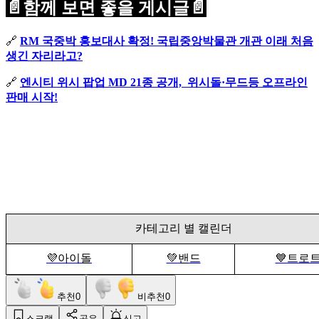
📄함께 보면 좋을 게시글📄
🔗
RM 국중박 홍보대사 확정! 국립중앙박물관 개관 이래 처음
생긴 자리라고?
🔗
엔시티 위시 팝업 MD 21종 공개, 위시돌·무드등 오프라인
판매 시작!
카테고리 별 캘린더
💜아이돌
💚밴드
💙트로
추천
0
비추천
0
스크랩
공유
신고