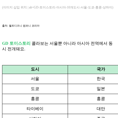
(이미지 삽입 위치 | alt=GD-토이스토리-아시아-10개도시-서울-도쿄-홍콩-상하이)
출처: 월트디즈니 컴퍼니 코리아
GD 토이스토리
콜라보는 서울뿐 아니라 아시아 전역에서 동
시 전개돼요.
도시
국가
서울
한국
도쿄
일본
홍콩
홍콩
타이베이
대만