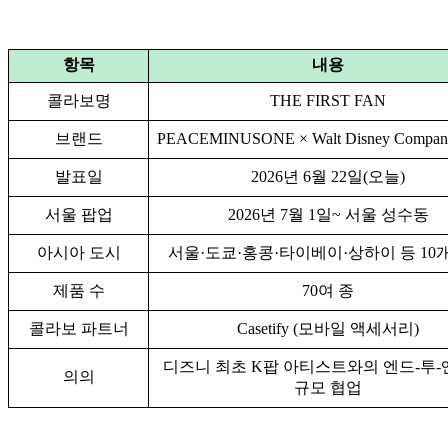
항목
내용
콜라보명
THE FIRST FAN
브랜드
PEACEMINUSONE × Walt Disney Compan
발표일
2026년 6월 22일(오늘)
서울 팝업
2026년 7월 1일~ 서울 성수동
아시아 도시
서울·도쿄·홍콩·타이베이·상하이 등 10
제품 수
70여 종
콜라보 파트너
Casetify (모바일 액세서리)
디즈니 최초 K팝 아티스트와의 엔드-투-
의의
규모 협업