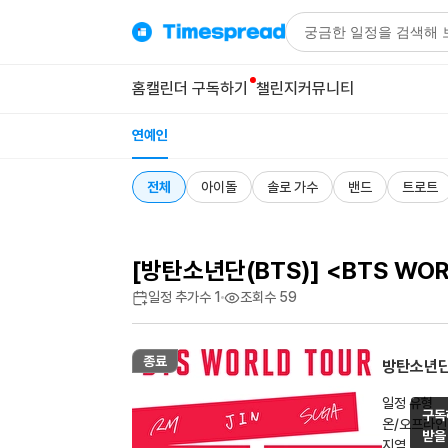
홈
캘린더 구독하기
챌린지
커뮤니티
연예인
전체
아이돌
솔로 가수
밴드
트로트
[방탄소년단(BTS)] <BTS WORLD
일정 추가수
1
조회수
59
종료
방탄소년단
일정 유형
구독
온/오프라인
받을
지역