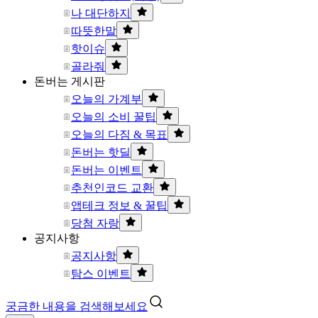
나 대단하지
따뜻한말
핫이슈
골라줘
돈버는 게시판
오늘의 가계부
오늘의 소비 꿀팁
오늘의 다짐 & 목표
돈버는 핫딜
돈버는 이벤트
추천인코드 교환
앱테크 정보 & 꿀팁
당첨 자랑
공지사항
공지사항
탐스 이벤트
궁금한 내용을 검색해보세요