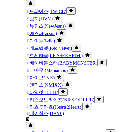
트와이스(TWICE)
있지(ITZY)
뉴진스(NewJeans)
에스파(aespa)
아이들(i-dle)
레드벨벳(Red Velvet)
르세라핌(LE SSERAFIM )
베이비몬스터(BABYMONSTER)
마마무 (Mamamoo)
아이브(IVE)
엔믹스(NMIXX)
아일릿(ILLIT)
키스오브라이프(KISS OF LIFE)
하츠투하츠(Hearts2Hearts)
데이식스(DAY6)