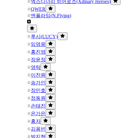
엑스디너리 히어로즈(Xdinary Heroes)
QWER
엔플라잉(N.Flying)
루시(LUCY)
임영웅
홍진영
장윤정
영탁
이찬원
송가인
장민호
정동원
손태진
은가은
홍자
김용빈
박지현