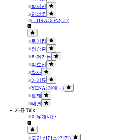
박서진
안성훈
G-DRAGON(GD)
로이킴
정승환
카더가든
박효신
화사
아이유
YENA(최예나)
로제
태연
자유 Talk
자유게시판
고민 상담소(익명)