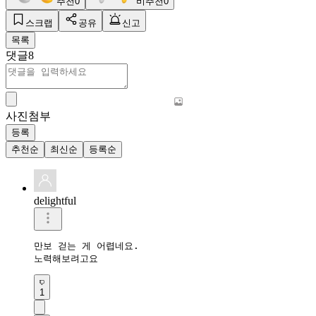
추천
0
비추천
0
스크랩
공유
신고
목록
댓글
8
사진첨부
등록
추천순
최신순
등록순
delightful
만보 걷는 게 어렵네요. 

노력해보려고요
1