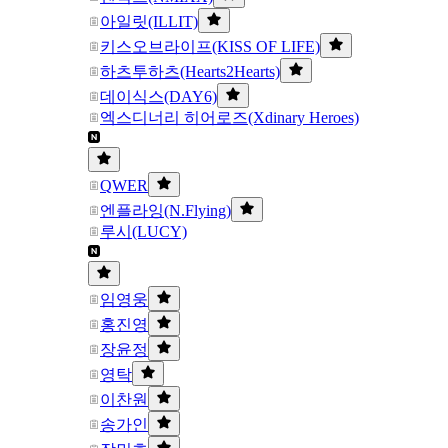
아일릿(ILLIT)
키스오브라이프(KISS OF LIFE)
하츠투하츠(Hearts2Hearts)
데이식스(DAY6)
엑스디너리 히어로즈(Xdinary Heroes)
QWER
엔플라잉(N.Flying)
루시(LUCY)
임영웅
홍진영
장윤정
영탁
이찬원
송가인