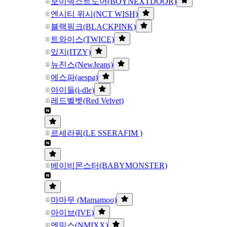
보이넥스트도어(BOYNEXTDOOR)
엔시티 위시(NCT WISH)
블랙핑크(BLACKPINK)
트와이스(TWICE)
있지(ITZY)
뉴진스(NewJeans)
에스파(aespa)
아이들(i-dle)
레드벨벳(Red Velvet)
르세라핌(LE SSERAFIM )
베이비몬스터(BABYMONSTER)
마마무 (Mamamoo)
아이브(IVE)
엔믹스(NMIXX)