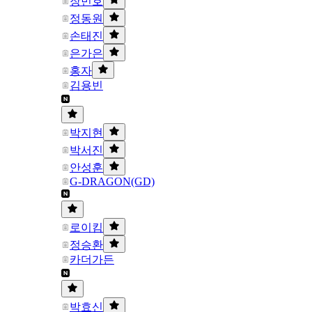
장민호
정동원
손태진
은가은
홍자
김용빈
박지현
박서진
안성훈
G-DRAGON(GD)
로이킴
정승환
카더가든
박효신