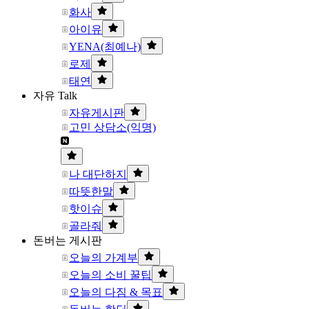
화사
아이유
YENA(최예나)
로제
태연
자유 Talk
자유게시판
고민 상담소(익명)
나 대단하지
따뜻한말
핫이슈
골라줘
돈버는 게시판
오늘의 가계부
오늘의 소비 꿀팁
오늘의 다짐 & 목표