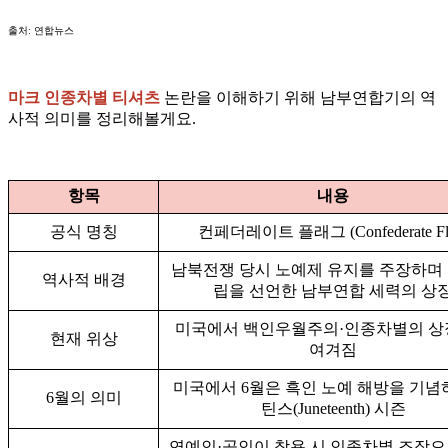
출처: 연합뉴스
마크 인종차별 티셔츠
논란을 이해하기 위해 남부연합기의 역
사적 의미를 정리해볼게요.
항목
내용
공식 명칭
컨페더레이트 플래그 (Confederate Fl
남북전쟁 당시 노예제 유지를 주장하며
역사적 배경
립을 선언한 남부연합 세력의 상
미국에서 백인우월주의·인종차별의 
현재 위상
여겨짐
미국에서 6월은 흑인 노예 해방을 기념
6월의 의미
틴스(Juneteenth) 시즌
연예인·공인이 착용 시 인종차별 조장으