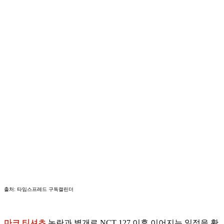
출처: 타임스프레드 구독캘린더
마크 티셔츠
논란과 별개로 NCT 127 이후 이어지는 일정을 확