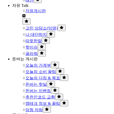
태연
자유 Talk
자유게시판
고민 상담소(익명)
나 대단하지
따뜻한말
핫이슈
골라줘
돈버는 게시판
오늘의 가계부
오늘의 소비 꿀팁
오늘의 다짐 & 목표
돈버는 핫딜
돈버는 이벤트
추천인코드 교환
앱테크 정보 & 꿀팁
당첨 자랑