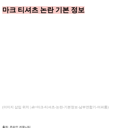
마크 티셔츠 논란 기본 정보
(이미지 삽입 위치 | alt=마크-티셔츠-논란-기본정보-남부연합기-어퍼룸)
출처: 온라인 커뮤니티