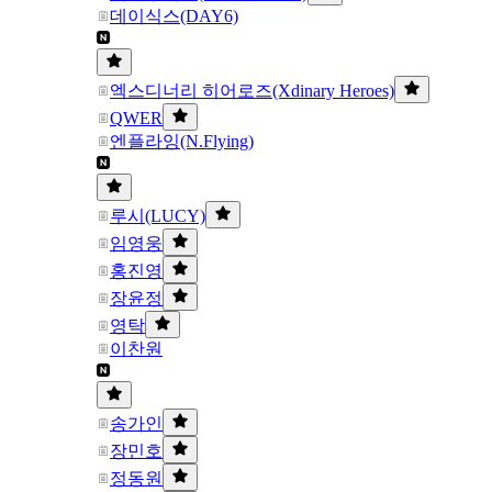
데이식스(DAY6)
엑스디너리 히어로즈(Xdinary Heroes)
QWER
엔플라잉(N.Flying)
루시(LUCY)
임영웅
홍진영
장윤정
영탁
이찬원
송가인
장민호
정동원