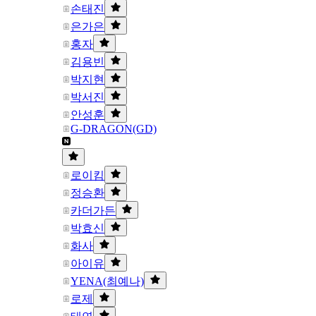
손태진
은가은
홍자
김용빈
박지현
박서진
안성훈
G-DRAGON(GD)
로이킴
정승환
카더가든
박효신
화사
아이유
YENA(최예나)
로제