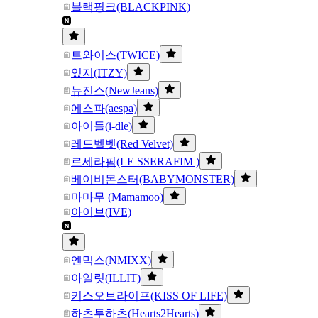
블랙핑크(BLACKPINK)
트와이스(TWICE)
있지(ITZY)
뉴진스(NewJeans)
에스파(aespa)
아이들(i-dle)
레드벨벳(Red Velvet)
르세라핌(LE SSERAFIM )
베이비몬스터(BABYMONSTER)
마마무 (Mamamoo)
아이브(IVE)
엔믹스(NMIXX)
아일릿(ILLIT)
키스오브라이프(KISS OF LIFE)
하츠투하츠(Hearts2Hearts)