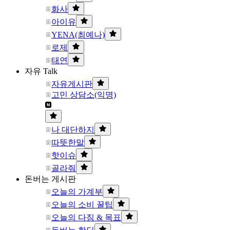
화사
아이유
YENA(최예나)
로제
태연
자유 Talk
자유게시판
고민 상담소(익명)
나 대단하지
따뜻한말
핫이슈
골라줘
돈버는 게시판
오늘의 가계부
오늘의 소비 꿀팁
오늘의 다짐 & 목표