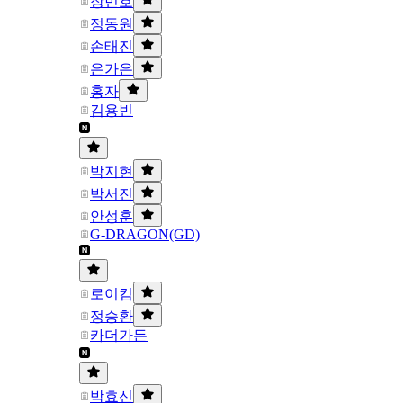
장민호
정동원
손태진
은가은
홍자
김용빈
박지현
박서진
안성훈
G-DRAGON(GD)
로이킴
정승환
카더가든
박효신