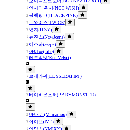
보이넥스트도어(BOYNEXTDOOR)
엔시티 위시(NCT WISH)
블랙핑크(BLACKPINK)
트와이스(TWICE)
있지(ITZY)
뉴진스(NewJeans)
에스파(aespa)
아이들(i-dle)
레드벨벳(Red Velvet)
르세라핌(LE SSERAFIM )
베이비몬스터(BABYMONSTER)
마마무 (Mamamoo)
아이브(IVE)
엔믹스(NMIXX)