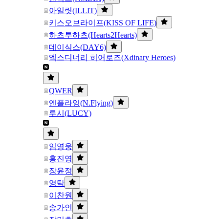
아일릿(ILLIT)
키스오브라이프(KISS OF LIFE)
하츠투하츠(Hearts2Hearts)
데이식스(DAY6)
엑스디너리 히어로즈(Xdinary Heroes)
QWER
엔플라잉(N.Flying)
루시(LUCY)
임영웅
홍진영
장윤정
영탁
이찬원
송가인