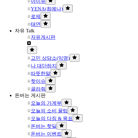
아이유
YENA(최예나)
로제
태연
자유 Talk
자유게시판
고민 상담소(익명)
나 대단하지
따뜻한말
핫이슈
골라줘
돈버는 게시판
오늘의 가계부
오늘의 소비 꿀팁
오늘의 다짐 & 목표
돈버는 핫딜
돈버는 이벤트