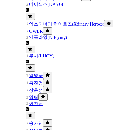
데이식스(DAY6)
엑스디너리 히어로즈(Xdinary Heroes)
QWER
엔플라잉(N.Flying)
루시(LUCY)
임영웅
홍진영
장윤정
영탁
이찬원
송가인