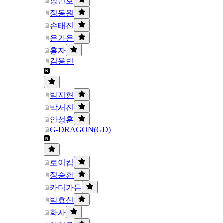
장민호
정동원
손태진
은가은
홍자
김용빈
박지현
박서진
안성훈
G-DRAGON(GD)
로이킴
정승환
카더가든
박효신
화사