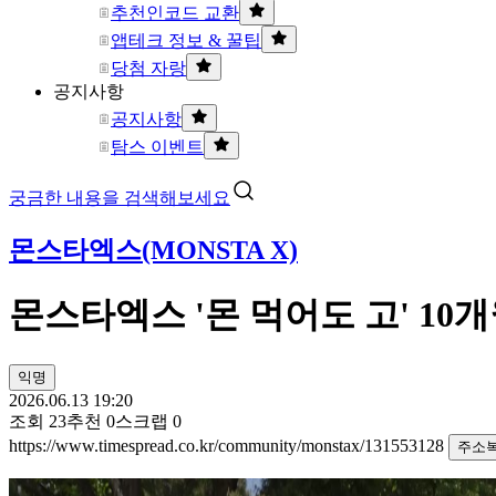
추천인코드 교환
앱테크 정보 & 꿀팁
당첨 자랑
공지사항
공지사항
탐스 이벤트
궁금한 내용을 검색해보세요
몬스타엑스(MONSTA X)
몬스타엑스 '몬 먹어도 고' 10
익명
2026.06.13 19:20
조회
23
추천
0
스크랩
0
https://www.timespread.co.kr/community/monstax/131553128
주소