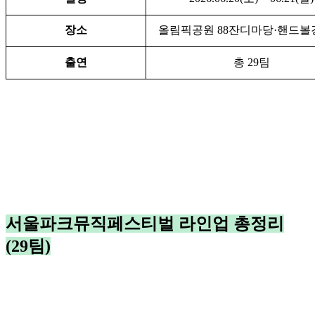
장소
올림픽공원 88잔디마당·핸드
출연
총 29팀
서울파크뮤직페스티벌 라인업 총정리
(29팀)