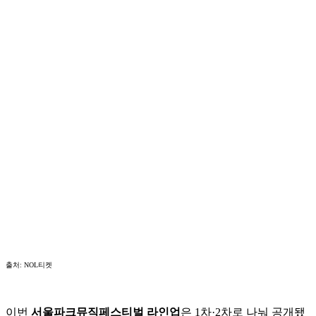
출처: NOL티켓
이번
서울파크뮤직페스티벌 라인업
은 1차·2차로 나눠 공개됐