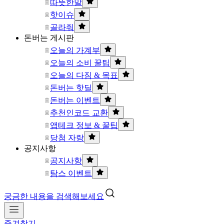
따뜻한말
핫이슈
골라줘
돈버는 게시판
오늘의 가계부
오늘의 소비 꿀팁
오늘의 다짐 & 목표
돈버는 핫딜
돈버는 이벤트
추천인코드 교환
앱테크 정보 & 꿀팁
당첨 자랑
공지사항
공지사항
탐스 이벤트
궁금한 내용을 검색해보세요
즐겨찾기