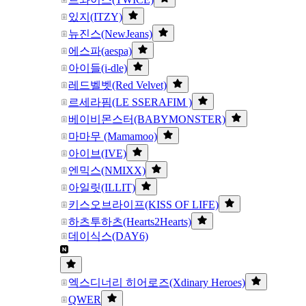
있지(ITZY)
뉴진스(NewJeans)
에스파(aespa)
아이들(i-dle)
레드벨벳(Red Velvet)
르세라핌(LE SSERAFIM )
베이비몬스터(BABYMONSTER)
마마무 (Mamamoo)
아이브(IVE)
엔믹스(NMIXX)
아일릿(ILLIT)
키스오브라이프(KISS OF LIFE)
하츠투하츠(Hearts2Hearts)
데이식스(DAY6)
엑스디너리 히어로즈(Xdinary Heroes)
QWER