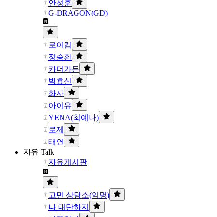
안성훈
G-DRAGON(GD)
로이킴
정승환
카더가든
박효신
화사
아이유
YENA(최예나)
로제
태연
자유 Talk
자유게시판
고민 상담소(익명)
나 대단하지