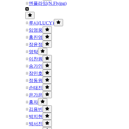
엔플라잉(N.Flying)
루시(LUCY)
임영웅
홍진영
장윤정
영탁
이찬원
송가인
장민호
정동원
손태진
은가은
홍자
김용빈
박지현
박서진