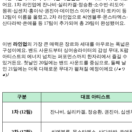
어요. 1차 라인업에 잔나비·실리카겔·정승환·소수빈·리도어·
원위·십센치·홍이삭·권진아·데이먼스 이어·윤마치·토카이 등
12팀이 이름을 올렸고, 2차 라인업으로 씨엔블루·몬스타엑스·
산다라박·쏜애플 등 17팀이 추가되며 총 29팀이 완성됐어요.
이번
라인업
의 가장 큰 매력은 장르와 세대를 아우르는 폭넓은
구성이에요. 밴드 사운드부터 싱어송라이터의 감성 무대, K팝
아티스트의 에너지 넘치는 퍼포먼스까지 한자리에서 즐길 수
있거든요. 첫날인 20일에는 밴드 사운드를 중심으로, 둘째 날
인 21일에는 더욱 다채로운 무대가 펼쳐질 예정이에요 (ﾉ◕ヮ
◕)ﾉ
구분
대표 아티스트
1차 (12팀)
잔나비, 실리카겔, 정승환, 권진아, 십센
2차 (17팀)
씨엔블루, 몬스타엑스, 산다라박, 쏜애