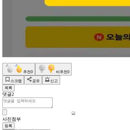
추천
0
비추천
0
스크랩
공유
신고
목록
댓글
2
사진첨부
등록