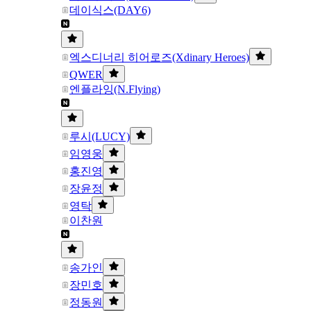
데이식스(DAY6)
엑스디너리 히어로즈(Xdinary Heroes)
QWER
엔플라잉(N.Flying)
루시(LUCY)
임영웅
홍진영
장윤정
영탁
이찬원
송가인
장민호
정동원