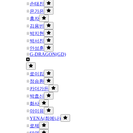
손태진
은가은
홍자
김용빈
박지현
박서진
안성훈
G-DRAGON(GD)
로이킴
정승환
카더가든
박효신
화사
아이유
YENA(최예나)
로제