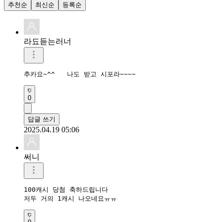
추천순
최신순
등록순
라됴듣는러너
추카요~^^   나도 받고 시포라~~~~
0
답글 쓰기
2025.04.19 05:06
써니
100캐시 당첨 축하드립니다 

저두 거의 1캐시 나오네요ㅠㅠ