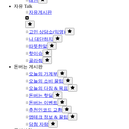
태연
자유 Talk
자유게시판
고민 상담소(익명)
나 대단하지
따뜻한말
핫이슈
골라줘
돈버는 게시판
오늘의 가계부
오늘의 소비 꿀팁
오늘의 다짐 & 목표
돈버는 핫딜
돈버는 이벤트
추천인코드 교환
앱테크 정보 & 꿀팁
당첨 자랑