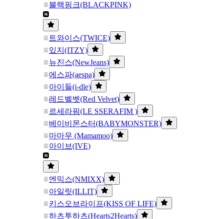
블랙핑크(BLACKPINK)
트와이스(TWICE)
있지(ITZY)
뉴진스(NewJeans)
에스파(aespa)
아이들(i-dle)
레드벨벳(Red Velvet)
르세라핌(LE SSERAFIM )
베이비몬스터(BABYMONSTER)
마마무 (Mamamoo)
아이브(IVE)
엔믹스(NMIXX)
아일릿(ILLIT)
키스오브라이프(KISS OF LIFE)
하츠투하츠(Hearts2Hearts)