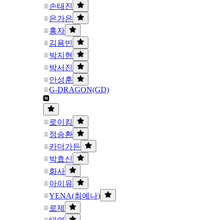
손태진
은가은
홍자
김용빈
박지현
박서진
안성훈
G-DRAGON(GD)
로이킴
정승환
카더가든
박효신
화사
아이유
YENA(최예나)
로제