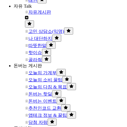
태연
자유 Talk
자유게시판
고민 상담소(익명)
나 대단하지
따뜻한말
핫이슈
골라줘
돈버는 게시판
오늘의 가계부
오늘의 소비 꿀팁
오늘의 다짐 & 목표
돈버는 핫딜
돈버는 이벤트
추천인코드 교환
앱테크 정보 & 꿀팁
당첨 자랑