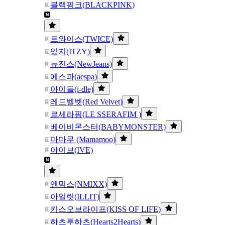
블랙핑크(BLACKPINK)
트와이스(TWICE)
있지(ITZY)
뉴진스(NewJeans)
에스파(aespa)
아이들(i-dle)
레드벨벳(Red Velvet)
르세라핌(LE SSERAFIM )
베이비몬스터(BABYMONSTER)
마마무 (Mamamoo)
아이브(IVE)
엔믹스(NMIXX)
아일릿(ILLIT)
키스오브라이프(KISS OF LIFE)
하츠투하츠(Hearts2Hearts)