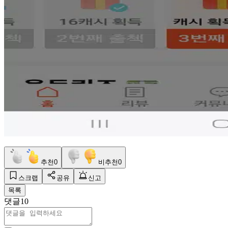
추천
0
비추천
0
스크랩
공유
신고
목록
댓글
10