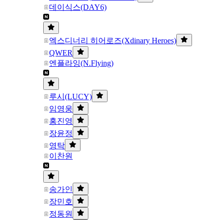
데이식스(DAY6)
엑스디너리 히어로즈(Xdinary Heroes)
QWER
엔플라잉(N.Flying)
루시(LUCY)
임영웅
홍진영
장윤정
영탁
이찬원
송가인
장민호
정동원