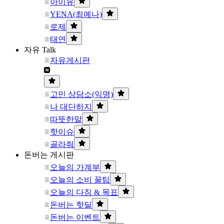
아이유
YENA(최예나)
로제
태연
자유 Talk
자유게시판
고민 상담소(익명)
나 대단하지
따뜻한말
핫이슈
골라줘
돈버는 게시판
오늘의 가계부
오늘의 소비 꿀팁
오늘의 다짐 & 목표
돈버는 핫딜
돈버는 이벤트