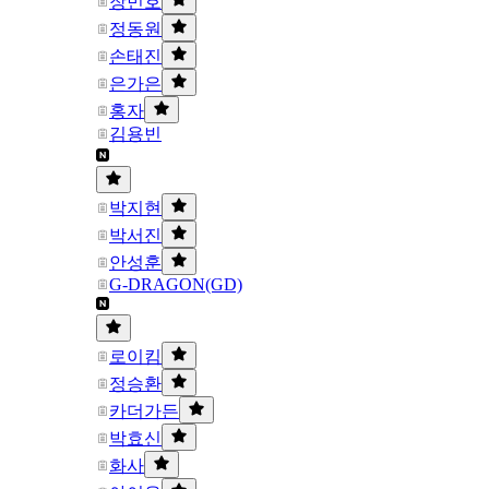
장민호
정동원
손태진
은가은
홍자
김용빈
박지현
박서진
안성훈
G-DRAGON(GD)
로이킴
정승환
카더가든
박효신
화사