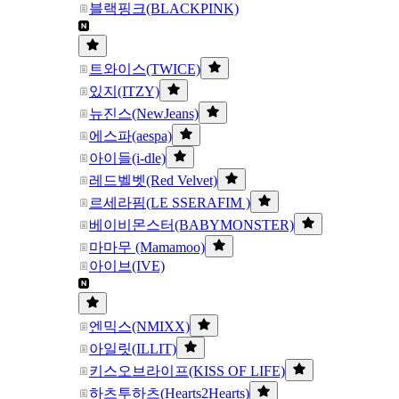
블랙핑크(BLACKPINK)
트와이스(TWICE)
있지(ITZY)
뉴진스(NewJeans)
에스파(aespa)
아이들(i-dle)
레드벨벳(Red Velvet)
르세라핌(LE SSERAFIM )
베이비몬스터(BABYMONSTER)
마마무 (Mamamoo)
아이브(IVE)
엔믹스(NMIXX)
아일릿(ILLIT)
키스오브라이프(KISS OF LIFE)
하츠투하츠(Hearts2Hearts)