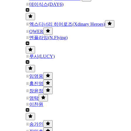
데이식스(DAY6)
엑스디너리 히어로즈(Xdinary Heroes)
QWER
엔플라잉(N.Flying)
루시(LUCY)
임영웅
홍진영
장윤정
영탁
이찬원
송가인