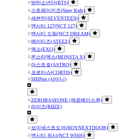
방탄소년단(BTS)
스트레이키즈(Stray Kids)
세븐틴(SEVENTEEN)
엔시티 127(NCT 127)
엔시티 드림(NCT DREAM)
에이티즈(ATEEZ)
엑소(EXO)
몬스타엑스(MONSTA X)
아스트로(ASTRO)
코르티스(CORTIS)
SHINee (샤이니)
ZEROBASEONE (제로베이스원)
라이즈(RIIZE)
보이넥스트도어(BOYNEXTDOOR)
엔시티 위시(NCT WISH)