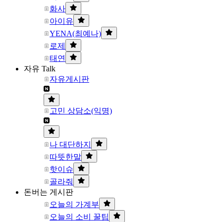
화사
아이유
YENA(최예나)
로제
태연
자유 Talk
자유게시판
고민 상담소(익명)
나 대단하지
따뜻한말
핫이슈
골라줘
돈버는 게시판
오늘의 가계부
오늘의 소비 꿀팁