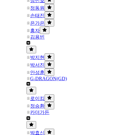
장민호
정동원
손태진
은가은
홍자
김용빈
박지현
박서진
안성훈
G-DRAGON(GD)
로이킴
정승환
카더가든
박효신