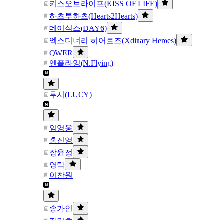
키스오브라이프(KISS OF LIFE)
하츠투하츠(Hearts2Hearts)
데이식스(DAY6)
엑스디너리 히어로즈(Xdinary Heroes)
QWER
엔플라잉(N.Flying)
루시(LUCY)
임영웅
홍진영
장윤정
영탁
이찬원
송가인