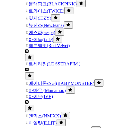
블랙핑크(BLACKPINK)
트와이스(TWICE)
있지(ITZY)
뉴진스(NewJeans)
에스파(aespa)
아이들(i-dle)
레드벨벳(Red Velvet)
르세라핌(LE SSERAFIM )
베이비몬스터(BABYMONSTER)
마마무 (Mamamoo)
아이브(IVE)
엔믹스(NMIXX)
아일릿(ILLIT)