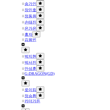
송가인
장민호
정동원
손태진
은가은
홍자
김용빈
박지현
박서진
안성훈
G-DRAGON(GD)
로이킴
정승환
카더가든