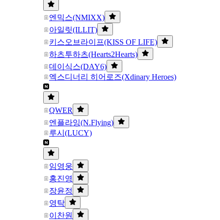
엔믹스(NMIXX)
아일릿(ILLIT)
키스오브라이프(KISS OF LIFE)
하츠투하츠(Hearts2Hearts)
데이식스(DAY6)
엑스디너리 히어로즈(Xdinary Heroes)
QWER
엔플라잉(N.Flying)
루시(LUCY)
임영웅
홍진영
장윤정
영탁
이찬원