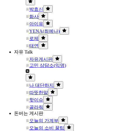
박효신
화사
아이유
YENA(최예나)
로제
태연
자유 Talk
자유게시판
고민 상담소(익명)
나 대단하지
따뜻한말
핫이슈
골라줘
돈버는 게시판
오늘의 가계부
오늘의 소비 꿀팁