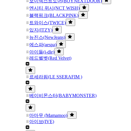
보이넥스트도어(BOYNEXTDOOR)
엔시티 위시(NCT WISH)
블랙핑크(BLACKPINK)
트와이스(TWICE)
있지(ITZY)
뉴진스(NewJeans)
에스파(aespa)
아이들(i-dle)
레드벨벳(Red Velvet)
르세라핌(LE SSERAFIM )
베이비몬스터(BABYMONSTER)
마마무 (Mamamoo)
아이브(IVE)