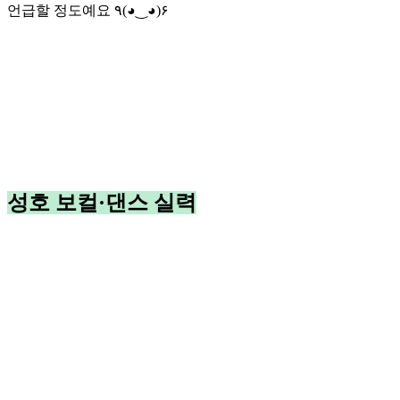
언급할 정도예요 ٩(◕‿◕)۶
성호 보컬·댄스 실력