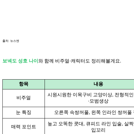
출처: 뉴스엔
보넥도 성호 나이
와 함께 비주얼·캐릭터도 정리해볼게요.
항목
내용
시원시원한 이목구비 고양이상, 전형적인
비주얼
·모범생상
눈 특징
오른쪽 속쌍꺼풀, 왼쪽 인라인 쌍꺼풀
높고 오똑한 콧대, 큐피드 라인 입술, 살
매력 포인트
입꼬리