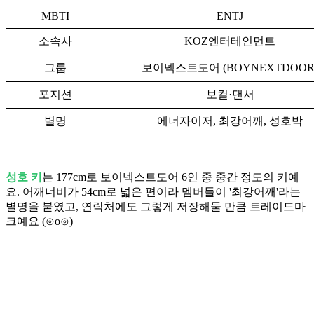
MBTI
ENTJ
소속사
KOZ엔터테인먼트
그룹
보이넥스트도어 (BOYNEXTDOOR
포지션
보컬·댄서
별명
에너자이저, 최강어깨, 성호박
성호 키
는 177cm로 보이넥스트도어 6인 중 중간 정도의 키예
요. 어깨너비가 54cm로 넓은 편이라 멤버들이 '최강어깨'라는
별명을 붙였고, 연락처에도 그렇게 저장해둘 만큼 트레이드마
크예요 (⊙o⊙)