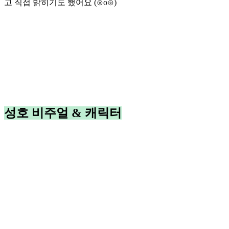
고 직접 밝히기도 했어요 (⊙o⊙)
성호 비주얼 & 캐릭터