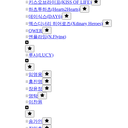
키스오브라이프(KISS OF LIFE)
하츠투하츠(Hearts2Hearts)
데이식스(DAY6)
엑스디너리 히어로즈(Xdinary Heroes)
QWER
엔플라잉(N.Flying)
루시(LUCY)
임영웅
홍진영
장윤정
영탁
이찬원
송가인