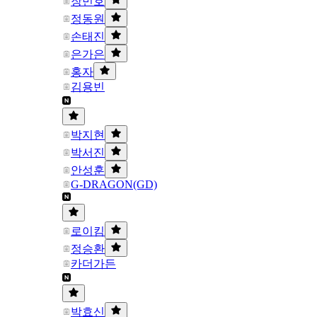
장민호
정동원
손태진
은가은
홍자
김용빈
박지현
박서진
안성훈
G-DRAGON(GD)
로이킴
정승환
카더가든
박효신