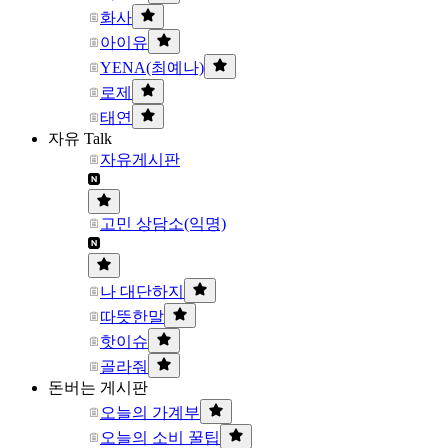
화사
아이유
YENA(최예나)
로제
태연
자유 Talk
자유게시판
고민 상담소(익명)
나 대단하지
따뜻한말
핫이슈
골라줘
돈버는 게시판
오늘의 가계부
오늘의 소비 꿀팁