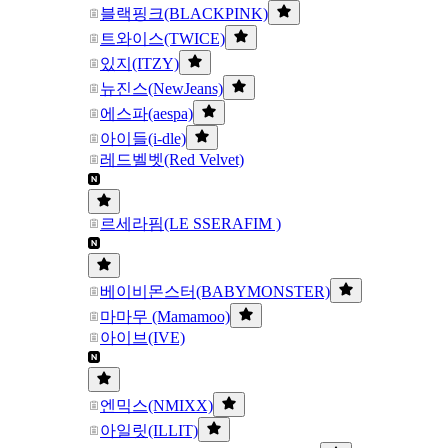
블랙핑크(BLACKPINK)
트와이스(TWICE)
있지(ITZY)
뉴진스(NewJeans)
에스파(aespa)
아이들(i-dle)
레드벨벳(Red Velvet)
르세라핌(LE SSERAFIM )
베이비몬스터(BABYMONSTER)
마마무 (Mamamoo)
아이브(IVE)
엔믹스(NMIXX)
아일릿(ILLIT)