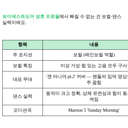
보이넥스트도어 성호 프로필
에서 빠질 수 없는 건 보컬·댄스
실력이에요.
항목
내용
주 포지션
보컬 (메인보컬 역할)
보컬 특징
미성 가성·힘 있는 고음 모두 구사
'걘 아니야 pt.2' 커버 — 팬들의 입덕 영
대표 무대
주 꼽힘
동작이 크고 정확, 상체 유연성과 힘이 동
댄스 실력
껴짐
오디션곡
Maroon 5 'Sunday Morning'