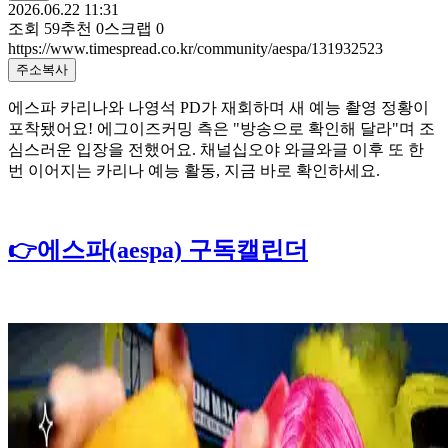
2026.06.22 11:31
조회
59
추천
0
스크랩
0
https://www.timespread.co.kr/community/aespa/131932523
주소복사
에스파 카리나와 나영석 PD가 재회하며 새 예능 촬영 정황이
포착됐어요! 에그이즈커밍 측은 "방송으로 확인해 달라"며 조
심스러운 입장을 전했어요. 채널십오야 와글와글 이후 또 한
번 이어지는 카리나 예능 활동, 지금 바로 확인하세요.
👉에스파(aespa) 구독캘린더