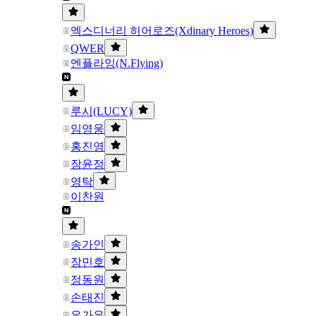
엑스디너리 히어로즈(Xdinary Heroes)
QWER
엔플라잉(N.Flying)
루시(LUCY)
임영웅
홍진영
장윤정
영탁
이찬원
송가인
장민호
정동원
손태진
은가은