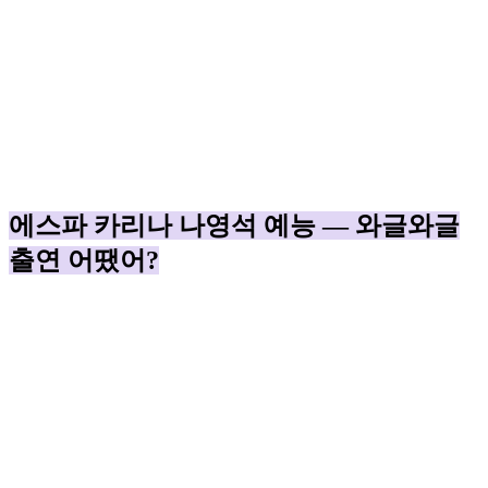
에스파 카리나 나영석 예능 — 와글와글
출연 어땠어?