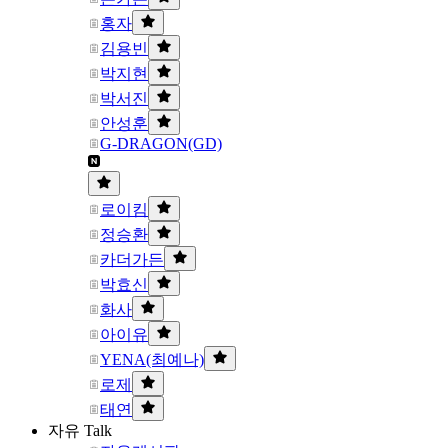
홍자
김용빈
박지현
박서진
안성훈
G-DRAGON(GD)
로이킴
정승환
카더가든
박효신
화사
아이유
YENA(최예나)
로제
태연
자유 Talk