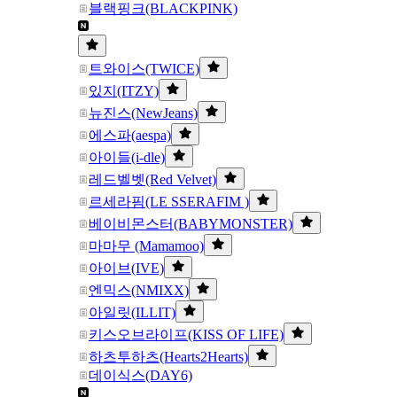
블랙핑크(BLACKPINK)
트와이스(TWICE)
있지(ITZY)
뉴진스(NewJeans)
에스파(aespa)
아이들(i-dle)
레드벨벳(Red Velvet)
르세라핌(LE SSERAFIM )
베이비몬스터(BABYMONSTER)
마마무 (Mamamoo)
아이브(IVE)
엔믹스(NMIXX)
아일릿(ILLIT)
키스오브라이프(KISS OF LIFE)
하츠투하츠(Hearts2Hearts)
데이식스(DAY6)