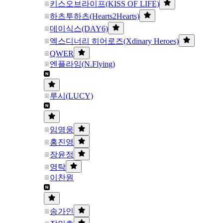
키스오브라이프(KISS OF LIFE)
하츠투하츠(Hearts2Hearts)
데이식스(DAY6)
엑스디너리 히어로즈(Xdinary Heroes)
QWER
엔플라잉(N.Flying)
루시(LUCY)
임영웅
홍진영
장윤정
영탁
이찬원
송가인