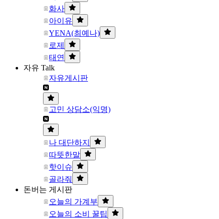
화사
아이유
YENA(최예나)
로제
태연
자유 Talk
자유게시판
고민 상담소(익명)
나 대단하지
따뜻한말
핫이슈
골라줘
돈버는 게시판
오늘의 가계부
오늘의 소비 꿀팁