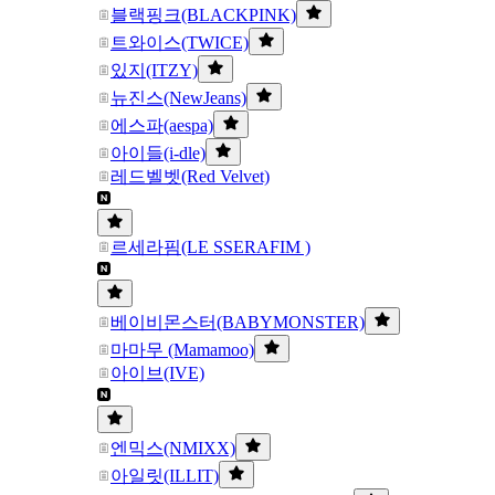
블랙핑크(BLACKPINK)
트와이스(TWICE)
있지(ITZY)
뉴진스(NewJeans)
에스파(aespa)
아이들(i-dle)
레드벨벳(Red Velvet)
르세라핌(LE SSERAFIM )
베이비몬스터(BABYMONSTER)
마마무 (Mamamoo)
아이브(IVE)
엔믹스(NMIXX)
아일릿(ILLIT)