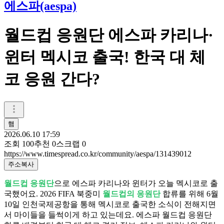
에스파(aespa)
월드컵 응원단 에스파 카리나·
윈터 멕시코 출국! 한국 대 체
코 응원 간다?
햄
2026.06.10 17:59
조회
100
추천
0
스크랩
0
https://www.timespread.co.kr/community/aespa/131439012
주소복사
월드컵 응원단
으로 에스파 카리나와 윈터가 오늘 멕시코로 출
국했어요. 2026 FIFA 북중미
월드컵의 응원단
합류를 위해 6월
10일 인천국제공항을 통해 멕시코로 출국한 소식이 전해지면
서 마이들을 들썩이게 하고 있는데요. 에스파 월드컵 응원단