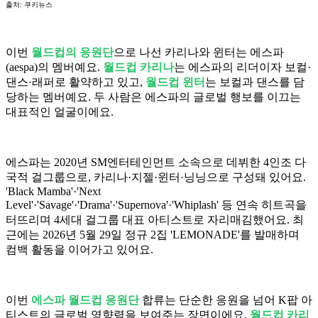
출처: 쿠키뉴스
이번
월드컵의 응원단
으로 나선 카리나와 윈터는 에스파
(aespa)의 멤버예요.
월드컵 카리나
는 에스파의 리더이자 보컬·
댄스·래퍼로 활약하고 있고,
월드컵 윈터
는 보컬과 댄스를 담
당하는 멤버예요. 두 사람은 에스파의 글로벌 행보를 이끄는
대표적인 얼굴이에요.
에스파는 2020년 SM엔터테인먼트 소속으로 데뷔한 4인조 다
국적 걸그룹으로, 카리나·지젤·윈터·닝닝으로 구성돼 있어요.
'Black Mamba'·'Next
Level'·'Savage'·'Drama'·'Supernova'·'Whiplash' 등 연속 히트곡을
터뜨리며 4세대 걸그룹 대표 아티스트로 자리매김했어요. 최
근에는 2026년 5월 29일 정규 2집 'LEMONADE'를 발매하며
컴백 활동을 이어가고 있어요.
이번
에스파 월드컵 응원단
합류는 단순한 응원을 넘어 K팝 아
티스트의 글로벌 영향력을 보여주는 장면이에요.
월드컵 카리