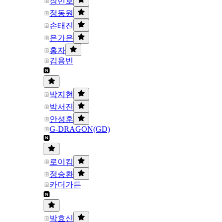
장민호
정동원
손태진
은가은
홍자
김용빈
박지현
박서진
안성훈
G-DRAGON(GD)
로이킴
정승환
카더가든
박효신