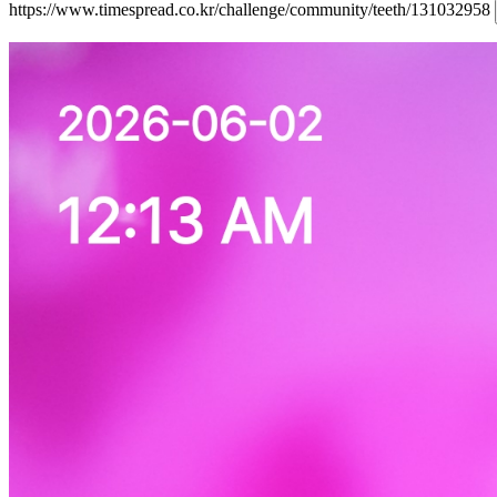
https://www.timespread.co.kr/challenge/community/teeth/131032958