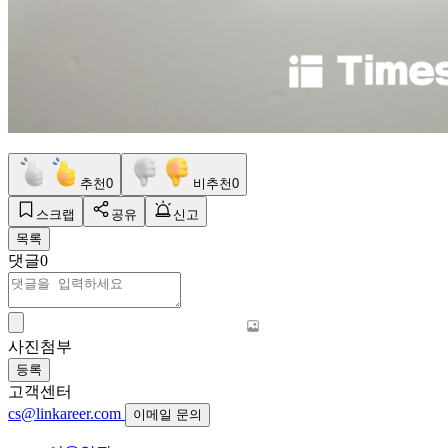
추천
0
비추천
0
스크랩
공유
신고
목록
댓글
0
사진첨부
등록
고객센터
cs@linkareer.com
이메일 문의