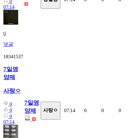
0
07:14
0
댓글
18341537
7일영
양제
사랑ㅇ
7일영
0
양제
0
사랑ㅇ
07:14
0
0
0
0
07:14