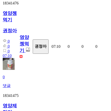
18341476
영양젱
먹기
권정아
영양
0
젱먹
0
권정아
07:10
0
0
0
기
0
07:10
0
댓글
18341475
영양제