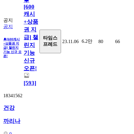
🔔
[600
캐시
공지
+상품
공지
권 지
급] 챌
타임스
🔔[600캐시
6.2만
23.11.06
80
66
+상품권 지
프레드
린지
급] 챌린지
기능
기능 신규 오
픈!
신규
오픈!
[593]
18341562
건강
까리나
0