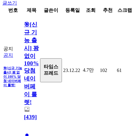
글쓰기
번호
제목
글쓴이
등록일
조회
추천
스크랩
🎯[신
규 기
능 출
시] 꽝
공지
공지
없이
100%
타임스
🎯[신규 기능
당첨
4.7만
23.12.22
102
61
출시] 꽝 없
프레드
이 100% 당
네이
첨 네이버페
버페
이 룰렛!
이 룰
렛!
[439]