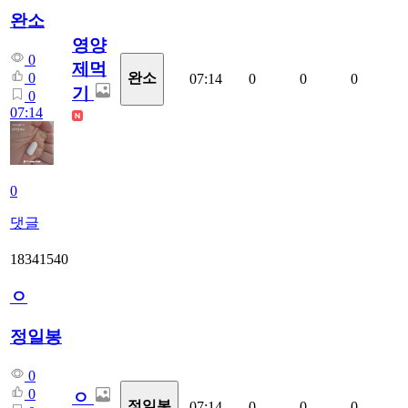
완소
영양
0
제먹
0
완소
07:14
0
0
0
기
0
07:14
0
댓글
18341540
ㅇ
정일봉
0
0
ㅇ
정일봉
07:14
0
0
0