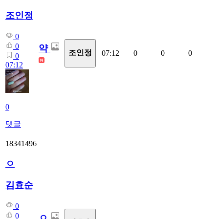
조인정
0
0
약
조인정
07:12
0
0
0
0
07:12
0
댓글
18341496
ㅇ
김효순
0
0
ㅇ