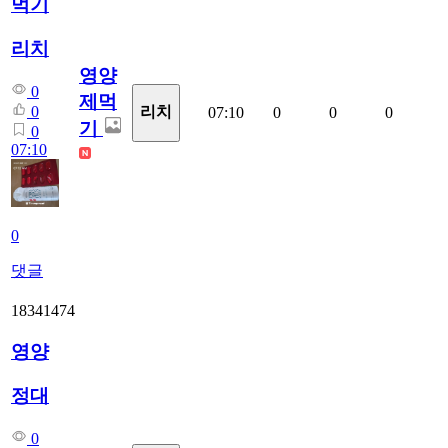
먹기
리치
영양
0
제먹
0
리치
07:10
0
0
0
기
0
07:10
0
댓글
18341474
영양
정대
0