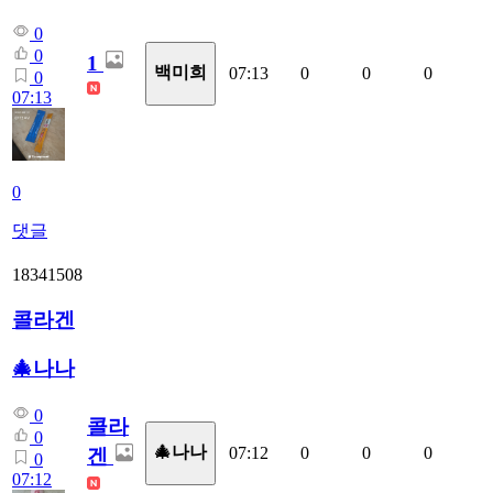
0
0
1
백미희
07:13
0
0
0
0
07:13
0
댓글
18341508
콜라겐
🎄나나
0
콜라
0
🎄나나
07:12
0
0
0
겐
0
07:12