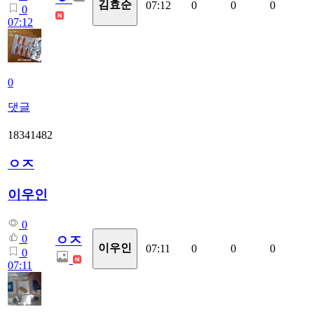
김효순
07:12
0
0
0
0
07:12
0
댓글
18341482
ㅇㅈ
이우인
0
ㅇㅈ
0
이우인
07:11
0
0
0
0
07:11