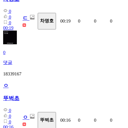
0
0
ㄷ
차명호
00:19
0
0
0
0
00:19
0
댓글
18339167
ㅇ
뚜벅초
0
0
ㅇ
뚜벅초
00:16
0
0
0
0
00:16