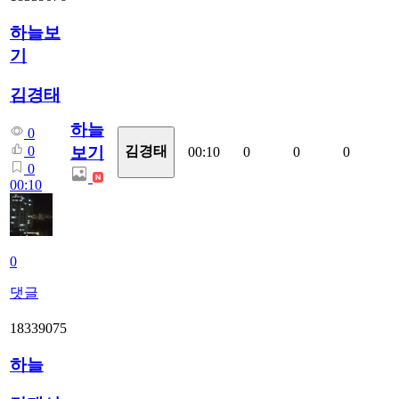
하늘보
기
김경태
하늘
0
보기
0
김경태
00:10
0
0
0
0
00:10
0
댓글
18339075
하늘