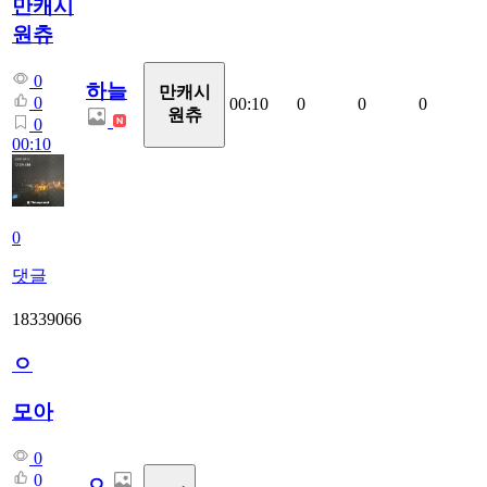
만캐시
원츄
0
하늘
만캐시
0
00:10
0
0
0
원츄
0
00:10
0
댓글
18339066
ㅇ
모아
0
0
ㅇ