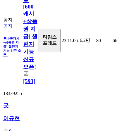
🔔
[600
캐시
공지
+상품
공지
권 지
급] 챌
타임스
🔔[600캐시
6.2만
23.11.06
80
66
+상품권 지
프레드
린지
급] 챌린지
기능
기능 신규 오
픈!
신규
오픈!
[593]
18339255
굿
이규현
0