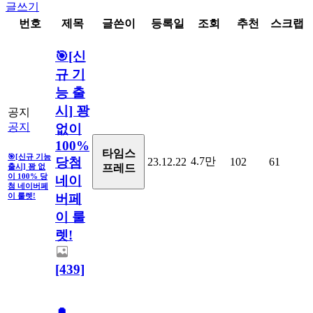
글쓰기
번호
제목
글쓴이
등록일
조회
추천
스크랩
🎯[신
규 기
능 출
시] 꽝
공지
공지
없이
100%
타임스
🎯[신규 기능
당첨
4.7만
23.12.22
102
61
출시] 꽝 없
프레드
이 100% 당
네이
첨 네이버페
버페
이 룰렛!
이 룰
렛!
[439]