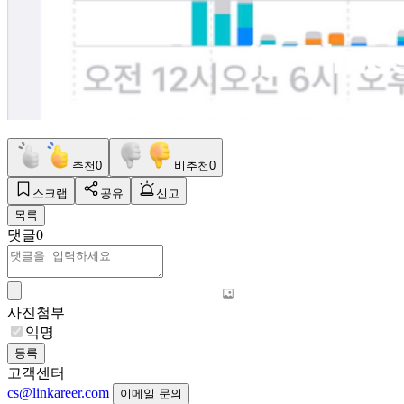
추천
0
비추천
0
스크랩
공유
신고
목록
댓글
0
사진첨부
익명
등록
고객센터
cs@linkareer.com
이메일 문의