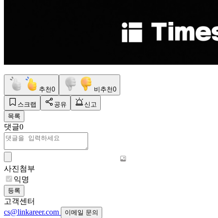
추천
0
비추천
0
스크랩
공유
신고
목록
댓글
0
사진첨부
익명
등록
고객센터
cs@linkareer.com
이메일 문의