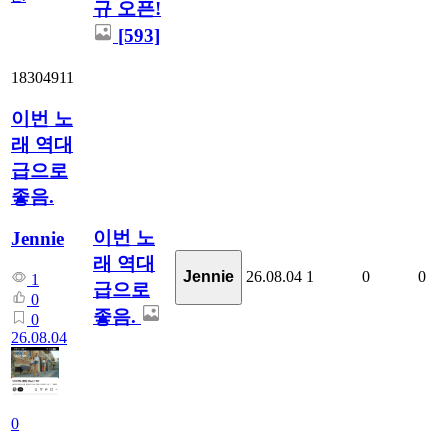
규 오픈!
[593]
18304911
이번 노
래 역대
급으로
좋음.
이번 노
Jennie
래 역대
26.08.04
1
0
0
Jennie
1
급으로
0
좋음.
0
26.08.04
0