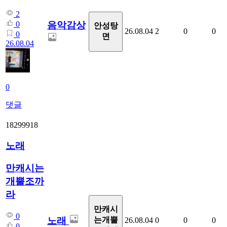
2
음악감상
0
안성탕
26.08.04
2
0
0
0
면
26.08.04
0
댓글
18299918
노래
만캐시는
개뿔조까
라
만캐시
0
노래
는개뿔
26.08.04
0
0
0
0