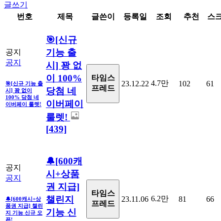
글쓰기
번호
제목
글쓴이
등록일
조회
추천
스
🎯[신규
기능 출
공지
공지
시] 꽝 없
이 100%
타임스
4.7만
23.12.22
102
61
🎯[신규 기능 출
프레드
당첨 네
시] 꽝 없이
100% 당첨 네
이버페이
이버페이 룰렛!
룰렛!
[439]
🔔[600캐
공지
시+상품
공지
권 지급]
타임스
챌린지
6.2만
23.11.06
81
66
🔔[600캐시+상
프레드
품권 지급] 챌린
기능 신
지 기능 신규 오
픈!