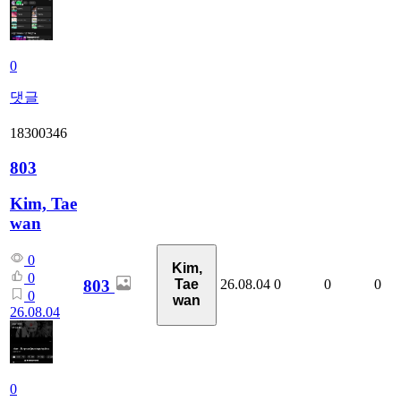
0
댓글
18300346
803
Kim, Tae
wan
0
Kim,
0
803
26.08.04
0
0
0
Tae
0
wan
26.08.04
0