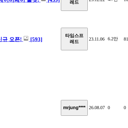
레드
타임스프
신규 오픈!
[593]
6.2만
23.11.06
8
레드
26.08.07
0
0
mrjung****