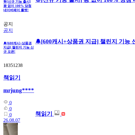
🎯[신규 기능 출시]
꽝 없이 100% 당첨
네이버페이 룰렛!
공지
공지
🔔[600캐시+상품권 지급] 챌린지 기능 
🔔[600캐시+상품권
지급] 챌린지 기능 신
규 오픈!
18351238
책읽기
mrjung****
0
0
책읽기
0
26.08.07