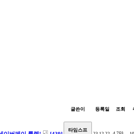
글쓴이
등록일
조회
타임스프
첨 네이버페이 룰렛!
[439]
4.7만
23.12.22
1