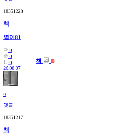
18351228
책
별이81
0
0
책
0
26.08.07
0
댓글
18351217
책