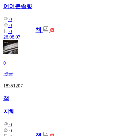
어여뿐솔향
0
0
책
0
26.08.07
0
댓글
18351207
책
지혜
0
0
책