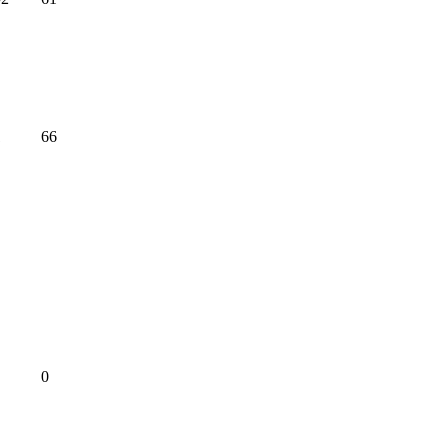
1
66
0