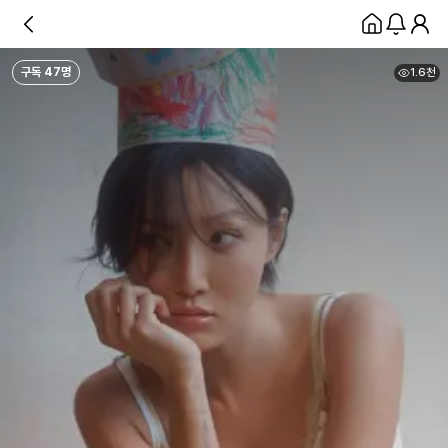
구독
47
명
1.6천