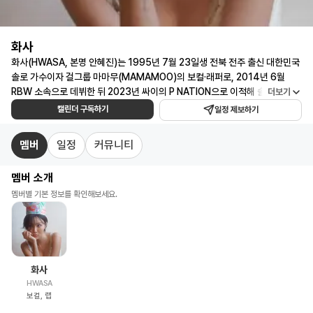
화사
일
화사(HWASA, 본명 안혜진)는 1995년 7월 23일생 전북 전주 출신 대한민국
정
솔로 가수이자 걸그룹 마마무(MAMAMOO)의 보컬·래퍼로, 2014년 6월
RBW 소속으로 데뷔한 뒤 2023년 싸이의 P NATION으로 이적해 솔로 커리어
더보기
캘
를 이어가고 있는 3세대 대표 솔로 아이콘입니다. 독보적인 음색과 압도적인 무
캘린더 구독하기
린
일정 제보하기
대 장악력, 작사·작곡까지 겸하는 뮤지션십으로 '멍청이(TWIT)', '주지마',
더
'María', 'I Love My Body', 'Good Goodbye' 등 수많은 히트곡을 빚어낸 화
멤버
일정
커뮤니티
·
사는, 2020년 프로젝트 걸그룹 '환불원정대' 활동으로 솔로 가수로서의 입지를
콘
공고히 한 국내 대표 싱어송라이터입니다. 2025년 10월 발매한 'Good
멤버 소개
Goodbye'는 빌보드 코리아 핫100 2주 연속 1위, 음악방송 3관왕과 써클차
서
트 6관왕을 달성했고 PAK 누적 656회로 국내 가수 전체 누적 최다 기록을 세
멤버별 기본 정보를 확인해보세요.
트
우며 솔로 커리어 하이를 찍은 화사는, 2026년 4월 신곡 'So Cute'를 발매하
·
고 6월 마마무 완전체 앨범과 26개 도시 월드투어 콘서트에 돌입할 예정입니
팬
다. 화사 일정을 한눈에 확인하고 구독하세요! 화사 콘서트 일정부터 팬미팅·방
미
송·행사 등 주요 스케줄 알림까지 받아볼 수 있습니다.
팅
화사
HWASA
·
보컬, 랩
앨