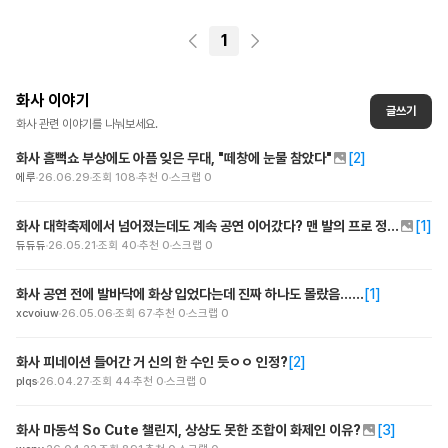
1
화사
이야기
글쓰기
화사
관련 이야기를 나눠보세요.
화사 흠뻑쇼 부상에도 아픔 잊은 무대, "떼창에 눈물 참았다"
[
2
]
에루
26.06.29
조회
108
추천
0
스크랩
0
화사 대학축제에서 넘어졌는데도 계속 공연 이어갔다? 맨 발의 프로 정신이 화제!
[
1
]
듀듀듀
26.05.21
조회
40
추천
0
스크랩
0
화사 공연 전에 발바닥에 화상 입었다는데 진짜 하나도 몰랐음......
[
1
]
xcvoiuw
26.05.06
조회
67
추천
0
스크랩
0
화사 피네이션 들어간 거 신의 한 수인 듯ㅇㅇ 인정?
[
2
]
plqs
26.04.27
조회
44
추천
0
스크랩
0
화사 마동석 So Cute 챌린지, 상상도 못한 조합이 화제인 이유?
[
3
]