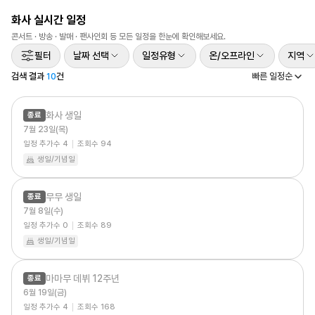
범
화사
실시간 일정
발
콘서트 · 방송 · 발매 · 팬사인회 등 모든 일정을 한눈에 확인해보세요.
매
필터
날짜 선택
일정유형
온/오프라인
지역
검색 결과
10
건
빠른 일정순
화사 생일
종료
7월 23일(목)
일정 추가수
4
조회수
94
생일/기념일
무무 생일
종료
7월 8일(수)
일정 추가수
0
조회수
89
생일/기념일
마마무 데뷔 12주년
종료
6월 19일(금)
일정 추가수
4
조회수
168