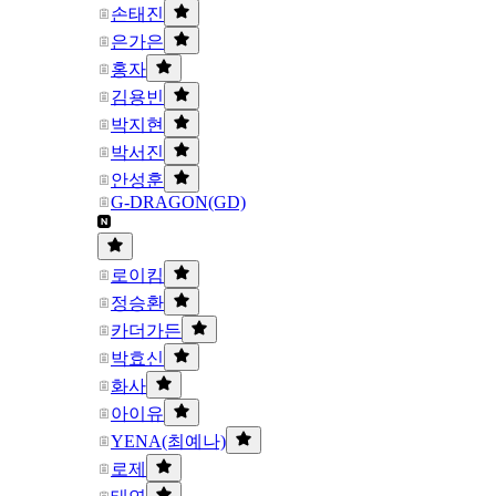
손태진
은가은
홍자
김용빈
박지현
박서진
안성훈
G-DRAGON(GD)
로이킴
정승환
카더가든
박효신
화사
아이유
YENA(최예나)
로제