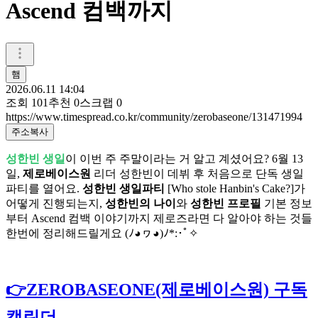
Ascend 컴백까지
햄
2026.06.11 14:04
조회
101
추천
0
스크랩
0
https://www.timespread.co.kr/community/zerobaseone/131471994
주소복사
성한빈 생일
이 이번 주 주말이라는 거 알고 계셨어요? 6월 13
일,
제로베이스원
리더 성한빈이 데뷔 후 처음으로 단독 생일
파티를 열어요.
성한빈 생일파티
[Who stole Hanbin's Cake?]가
어떻게 진행되는지,
성한빈의 나이
와
성한빈 프로필
기본 정보
부터 Ascend 컴백 이야기까지 제로즈라면 다 알아야 하는 것들
한번에 정리해드릴게요 (ﾉ◕ヮ◕)ﾉ*:･ﾟ✧
👉ZEROBASEONE(제로베이스원) 구독
캘린더