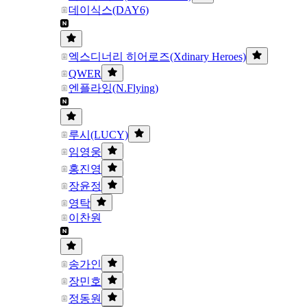
데이식스(DAY6)
엑스디너리 히어로즈(Xdinary Heroes)
QWER
엔플라잉(N.Flying)
루시(LUCY)
임영웅
홍진영
장윤정
영탁
이찬원
송가인
장민호
정동원