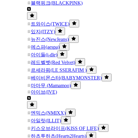
블랙핑크(BLACKPINK)
트와이스(TWICE)
있지(ITZY)
뉴진스(NewJeans)
에스파(aespa)
아이들(i-dle)
레드벨벳(Red Velvet)
르세라핌(LE SSERAFIM )
베이비몬스터(BABYMONSTER)
마마무 (Mamamoo)
아이브(IVE)
엔믹스(NMIXX)
아일릿(ILLIT)
키스오브라이프(KISS OF LIFE)
하츠투하츠(Hearts2Hearts)