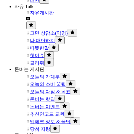
태연
자유 Talk
자유게시판
고민 상담소(익명)
나 대단하지
따뜻한말
핫이슈
골라줘
돈버는 게시판
오늘의 가계부
오늘의 소비 꿀팁
오늘의 다짐 & 목표
돈버는 핫딜
돈버는 이벤트
추천인코드 교환
앱테크 정보 & 꿀팁
당첨 자랑