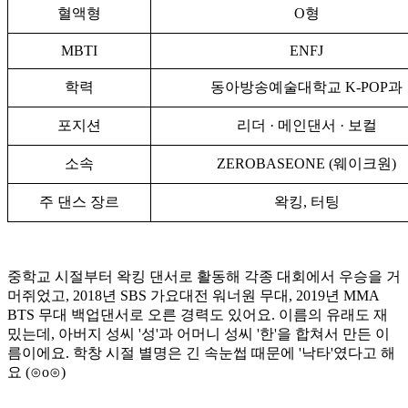
혈액형
O형
MBTI
ENFJ
학력
동아방송예술대학교 K-POP과
포지션
리더 · 메인댄서 · 보컬
소속
ZEROBASEONE (웨이크원)
주 댄스 장르
왁킹, 터팅
중학교 시절부터 왁킹 댄서로 활동해 각종 대회에서 우승을 거
머쥐었고, 2018년 SBS 가요대전 워너원 무대, 2019년 MMA
BTS 무대 백업댄서로 오른 경력도 있어요. 이름의 유래도 재
밌는데, 아버지 성씨 '성'과 어머니 성씨 '한'을 합쳐서 만든 이
름이에요. 학창 시절 별명은 긴 속눈썹 때문에 '낙타'였다고 해
요 (⊙o⊙)