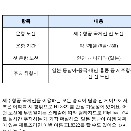
항목
내용
운항 노선
제주항공 국제선 전 노선
운항 기간
약 3개월 (6월~8월)
첫 운항 노선
인천 ↔ 나리타 (일본)
일본·동남아·중국·대만·홍콩 등 제주항
주요 취항지
선 전 노선
제주항공 국제선을 이용하는 모든 승객이 탑승 전 게이트에서,
혹은 이착륙 시 창밖으로 HL8322를 만날 가능성이 있어요. 어
떤 노선에 투입될지는 스케줄에 따라 달라지므로 Flightradar24
로 실시간 추적하는 게 가장 확실해요. 일본·동남아 여행 계획
이 있는 제로즈라면 이번 여름 HL8322를 탈 수도 있어요. (ﾉ◕