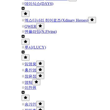
데이식스(DAY6)
엑스디너리 히어로즈(Xdinary Heroes)
QWER
엔플라잉(N.Flying)
루시(LUCY)
임영웅
홍진영
장윤정
영탁
이찬원
송가인