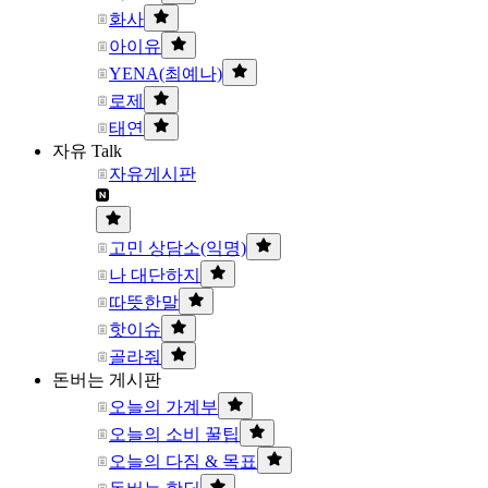
화사
아이유
YENA(최예나)
로제
태연
자유 Talk
자유게시판
고민 상담소(익명)
나 대단하지
따뜻한말
핫이슈
골라줘
돈버는 게시판
오늘의 가계부
오늘의 소비 꿀팁
오늘의 다짐 & 목표