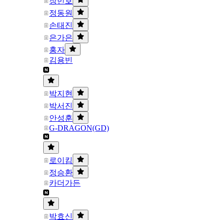
장민호
정동원
손태진
은가은
홍자
김용빈
박지현
박서진
안성훈
G-DRAGON(GD)
로이킴
정승환
카더가든
박효신