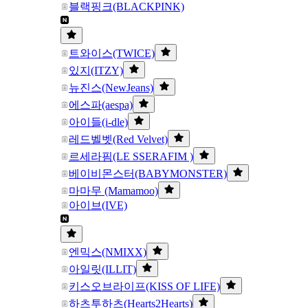
블랙핑크(BLACKPINK)
트와이스(TWICE)
있지(ITZY)
뉴진스(NewJeans)
에스파(aespa)
아이들(i-dle)
레드벨벳(Red Velvet)
르세라핌(LE SSERAFIM )
베이비몬스터(BABYMONSTER)
마마무 (Mamamoo)
아이브(IVE)
엔믹스(NMIXX)
아일릿(ILLIT)
키스오브라이프(KISS OF LIFE)
하츠투하츠(Hearts2Hearts)