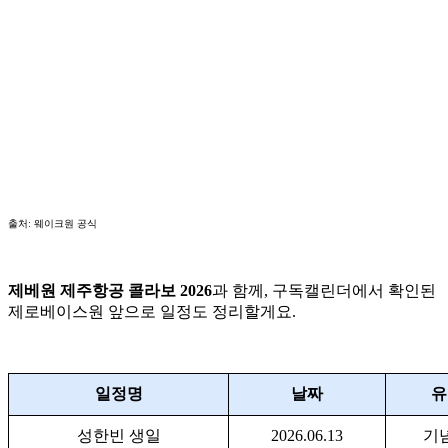
출처: 웨이크원 공식
제베원 제주항공 콜라보 2026
과 함께, 구독캘린더에서 확인된
제로베이스원 앞으로 일정도 정리할게요.
일정명
날짜
유
성한빈 생일
2026.06.13
기