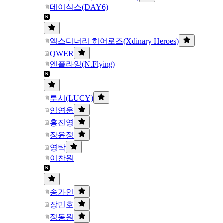
데이식스(DAY6)
엑스디너리 히어로즈(Xdinary Heroes)
QWER
엔플라잉(N.Flying)
루시(LUCY)
임영웅
홍진영
장윤정
영탁
이찬원
송가인
장민호
정동원