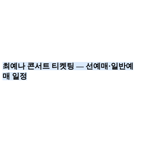
최예나 콘서트 티켓팅 — 선예매·일반예
매 일정