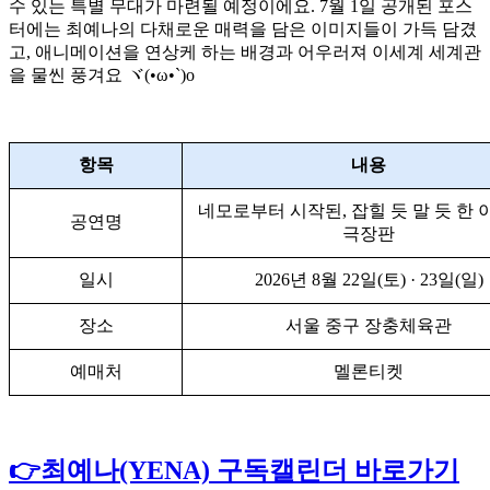
수 있는 특별 무대가 마련될 예정이에요. 7월 1일 공개된 포스
터에는 최예나의 다채로운 매력을 담은 이미지들이 가득 담겼
고, 애니메이션을 연상케 하는 배경과 어우러져 이세계 세계관
을 물씬 풍겨요 ヾ(•ω•`)o
항목
내용
네모로부터 시작된, 잡힐 듯 말 듯 한 이
공연명
극장판
일시
2026년 8월 22일(토) · 23일(일)
장소
서울 중구 장충체육관
예매처
멜론티켓
👉최예나(YENA) 구독캘린더 바로가기