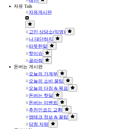
태연
자유 Talk
자유게시판
고민 상담소(익명)
나 대단하지
따뜻한말
핫이슈
골라줘
돈버는 게시판
오늘의 가계부
오늘의 소비 꿀팁
오늘의 다짐 & 목표
돈버는 핫딜
돈버는 이벤트
추천인코드 교환
앱테크 정보 & 꿀팁
당첨 자랑