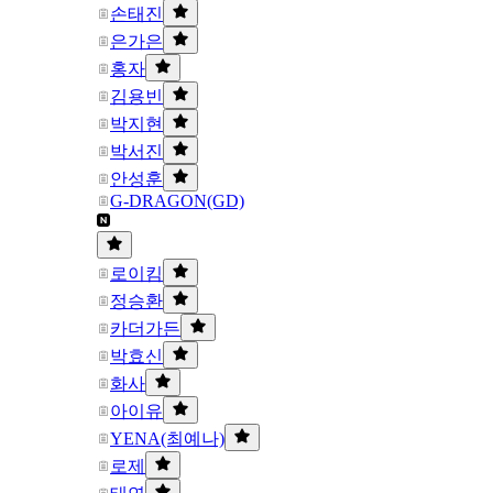
손태진
은가은
홍자
김용빈
박지현
박서진
안성훈
G-DRAGON(GD)
로이킴
정승환
카더가든
박효신
화사
아이유
YENA(최예나)
로제