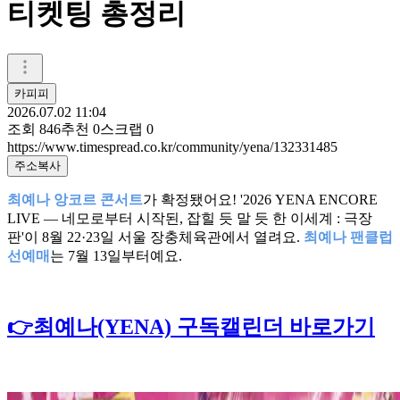
티켓팅 총정리
카피피
2026.07.02 11:04
조회
846
추천
0
스크랩
0
https://www.timespread.co.kr/community/yena/132331485
주소복사
최예나 앙코르 콘서트
가 확정됐어요! '2026 YENA ENCORE
LIVE — 네모로부터 시작된, 잡힐 듯 말 듯 한 이세계 : 극장
판'이 8월 22·23일 서울 장충체육관에서 열려요.
최예나 팬클럽
선예매
는 7월 13일부터예요.
👉최예나(YENA) 구독캘린더 바로가기