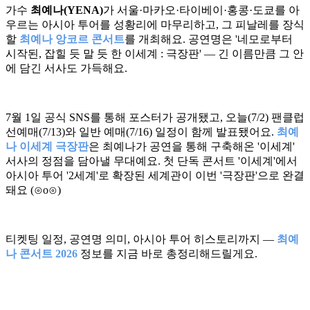
가수
최예나(YENA)
가 서울·마카오·타이베이·홍콩·도쿄를 아
우르는 아시아 투어를 성황리에 마무리하고, 그 피날레를 장식
할
최예나 앙코르 콘서트
를 개최해요. 공연명은 '네모로부터
시작된, 잡힐 듯 말 듯 한 이세계 : 극장판' — 긴 이름만큼 그 안
에 담긴 서사도 가득해요.
7월 1일 공식 SNS를 통해 포스터가 공개됐고, 오늘(7/2) 팬클럽
선예매(7/13)와 일반 예매(7/16) 일정이 함께 발표됐어요.
최예
나 이세계 극장판
은 최예나가 공연을 통해 구축해온 '이세계'
서사의 정점을 담아낼 무대예요. 첫 단독 콘서트 '이세계'에서
아시아 투어 '2세계'로 확장된 세계관이 이번 '극장판'으로 완결
돼요 (⊙o⊙)
티켓팅 일정, 공연명 의미, 아시아 투어 히스토리까지 —
최예
나 콘서트 2026
정보를 지금 바로 총정리해드릴게요.