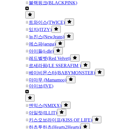
블랙핑크(BLACKPINK)
트와이스(TWICE)
있지(ITZY)
뉴진스(NewJeans)
에스파(aespa)
아이들(i-dle)
레드벨벳(Red Velvet)
르세라핌(LE SSERAFIM )
베이비몬스터(BABYMONSTER)
마마무 (Mamamoo)
아이브(IVE)
엔믹스(NMIXX)
아일릿(ILLIT)
키스오브라이프(KISS OF LIFE)
하츠투하츠(Hearts2Hearts)