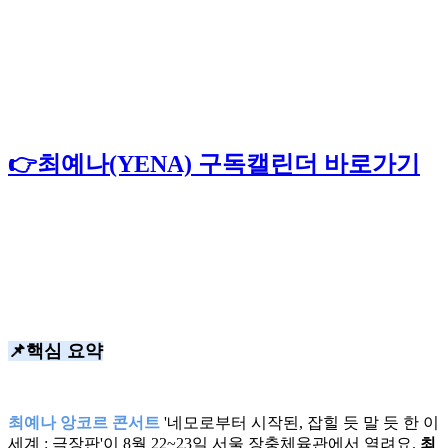
👉최예나(YENA) 구독캘린더 바로가기
📌핵심 요약
최예나 앙코르 콘서트
'네모로부터 시작된, 잡힐 듯 말 듯 한 이
세계 : 극장판'이 8월 22~23일 서울 장충체육관에서 열려요.
최