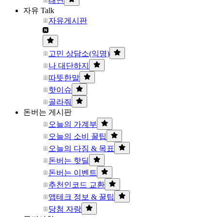
태연
자유 Talk
자유게시판
고민 상담소(익명)
나 대단하지
따뜻한말
핫이슈
골라줘
돈버는 게시판
오늘의 가계부
오늘의 소비 꿀팁
오늘의 다짐 & 목표
돈버는 핫딜
돈버는 이벤트
추천인코드 교환
앱테크 정보 & 꿀팁
당첨 자랑