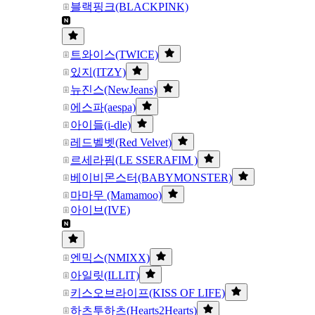
블랙핑크(BLACKPINK)
트와이스(TWICE)
있지(ITZY)
뉴진스(NewJeans)
에스파(aespa)
아이들(i-dle)
레드벨벳(Red Velvet)
르세라핌(LE SSERAFIM )
베이비몬스터(BABYMONSTER)
마마무 (Mamamoo)
아이브(IVE)
엔믹스(NMIXX)
아일릿(ILLIT)
키스오브라이프(KISS OF LIFE)
하츠투하츠(Hearts2Hearts)