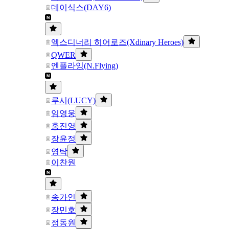
데이식스(DAY6)
엑스디너리 히어로즈(Xdinary Heroes)
QWER
엔플라잉(N.Flying)
루시(LUCY)
임영웅
홍진영
장윤정
영탁
이찬원
송가인
장민호
정동원