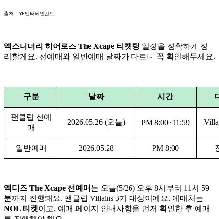
출처: JYP엔터테인먼트
엑스디너리 히어로즈 The Xcape 티켓팅
일정을 정확하게 정
리할게요. 선예매와 일반예매 날짜가 다르니 꼭 확인해두세요.
구분
날짜
시간
팬클럽 선예
2026.05.26 (오늘)
Vill
PM 8:00~11:59
매
일반예매
2026.05.28
PM 8:00
엑디즈 The Xcape 선예매
는 오늘(5/26) 오후 8시부터 11시 59
분까지 진행돼요. 팬클럽 Villains 3기 대상이에요. 예매처는
NOL 티켓
이고, 예매 페이지 안내사항을 먼저 확인한 후 예매
를 진행해야 해요.