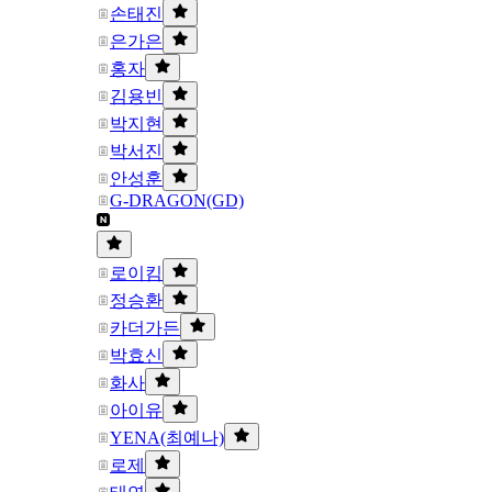
손태진
은가은
홍자
김용빈
박지현
박서진
안성훈
G-DRAGON(GD)
로이킴
정승환
카더가든
박효신
화사
아이유
YENA(최예나)
로제