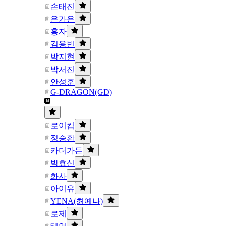
손태진
은가은
홍자
김용빈
박지현
박서진
안성훈
G-DRAGON(GD)
로이킴
정승환
카더가든
박효신
화사
아이유
YENA(최예나)
로제