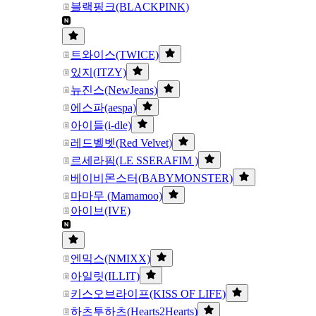
블랙핑크(BLACKPINK)
트와이스(TWICE)
있지(ITZY)
뉴진스(NewJeans)
에스파(aespa)
아이들(i-dle)
레드벨벳(Red Velvet)
르세라핌(LE SSERAFIM )
베이비몬스터(BABYMONSTER)
마마무 (Mamamoo)
아이브(IVE)
엔믹스(NMIXX)
아일릿(ILLIT)
키스오브라이프(KISS OF LIFE)
하츠투하츠(Hearts2Hearts)