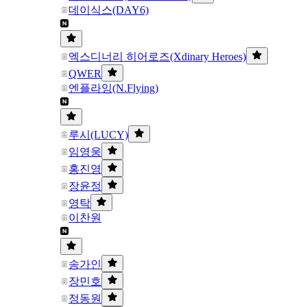
데이식스(DAY6)
엑스디너리 히어로즈(Xdinary Heroes)
QWER
엔플라잉(N.Flying)
루시(LUCY)
임영웅
홍진영
장윤정
영탁
이찬원
송가인
장민호
정동원