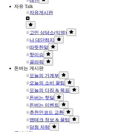
태연
자유 Talk
자유게시판
고민 상담소(익명)
나 대단하지
따뜻한말
핫이슈
골라줘
돈버는 게시판
오늘의 가계부
오늘의 소비 꿀팁
오늘의 다짐 & 목표
돈버는 핫딜
돈버는 이벤트
추천인코드 교환
앱테크 정보 & 꿀팁
당첨 자랑