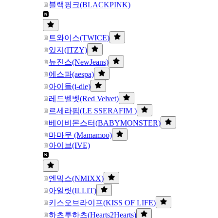
블랙핑크(BLACKPINK)
트와이스(TWICE)
있지(ITZY)
뉴진스(NewJeans)
에스파(aespa)
아이들(i-dle)
레드벨벳(Red Velvet)
르세라핌(LE SSERAFIM )
베이비몬스터(BABYMONSTER)
마마무 (Mamamoo)
아이브(IVE)
엔믹스(NMIXX)
아일릿(ILLIT)
키스오브라이프(KISS OF LIFE)
하츠투하츠(Hearts2Hearts)