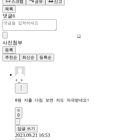
스크랩
공유
신고
목록
댓글
6
사진첨부
등록
추천순
최신순
등록순
+_+
0원 지출 다짐 보면 저도 자극받네요!
0
답글 쓰기
2023.09.21 16:53