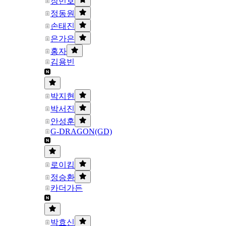
장민호
정동원
손태진
은가은
홍자
김용빈
박지현
박서진
안성훈
G-DRAGON(GD)
로이킴
정승환
카더가든
박효신