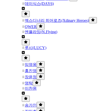
데이식스(DAY6)
엑스디너리 히어로즈(Xdinary Heroes)
QWER
엔플라잉(N.Flying)
루시(LUCY)
임영웅
홍진영
장윤정
영탁
이찬원
송가인