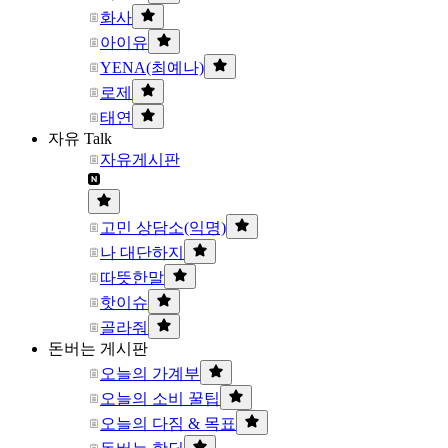
화사
아이유
YENA(최예나)
로제
태연
자유 Talk
자유게시판
고민 상담소(익명)
나 대단하지
따뜻한말
핫이슈
골라줘
돈버는 게시판
오늘의 가계부
오늘의 소비 꿀팁
오늘의 다짐 & 목표