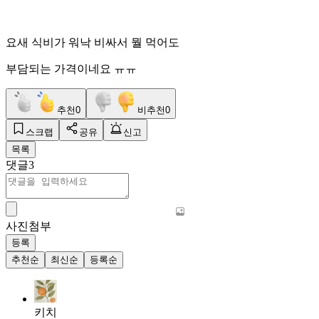
요새 식비가 워낙 비싸서 뭘 먹어도
부담되는 가격이네요 ㅠㅠ
추천
0
비추천
0
스크랩
공유
신고
목록
댓글
3
사진첨부
등록
추천순
최신순
등록순
키치