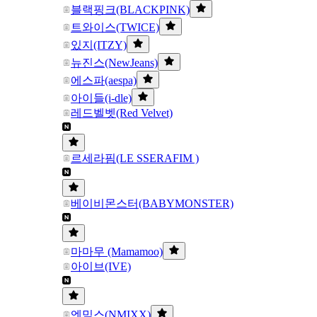
블랙핑크(BLACKPINK)
트와이스(TWICE)
있지(ITZY)
뉴진스(NewJeans)
에스파(aespa)
아이들(i-dle)
레드벨벳(Red Velvet)
르세라핌(LE SSERAFIM )
베이비몬스터(BABYMONSTER)
마마무 (Mamamoo)
아이브(IVE)
엔믹스(NMIXX)