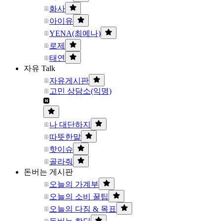
화사
아이유
YENA(최예나)
로제
태연
자유 Talk
자유게시판
고민 상담소(익명)
나 대단하지
따뜻한말
핫이슈
골라줘
돈버는 게시판
오늘의 가계부
오늘의 소비 꿀팁
오늘의 다짐 & 목표