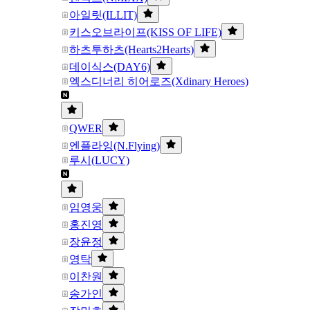
아일릿(ILLIT)
키스오브라이프(KISS OF LIFE)
하츠투하츠(Hearts2Hearts)
데이식스(DAY6)
엑스디너리 히어로즈(Xdinary Heroes)
QWER
엔플라잉(N.Flying)
루시(LUCY)
임영웅
홍진영
장윤정
영탁
이찬원
송가인