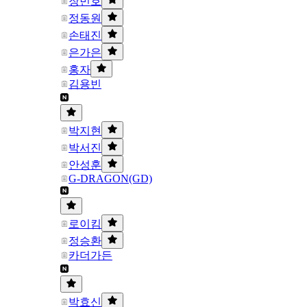
장민호
정동원
손태진
은가은
홍자
김용빈
박지현
박서진
안성훈
G-DRAGON(GD)
로이킴
정승환
카더가든
박효신