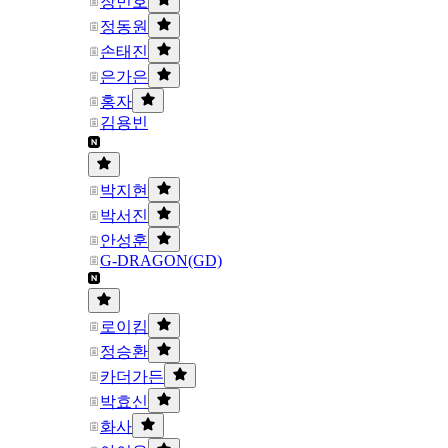
장민호
정동원
손태진
은가은
홍자
김용빈
박지현
박서진
안성훈
G-DRAGON(GD)
로이킴
정승환
카더가든
박효신
화사