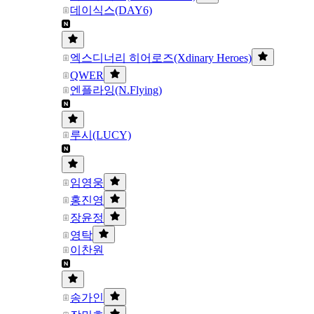
데이식스(DAY6)
엑스디너리 히어로즈(Xdinary Heroes)
QWER
엔플라잉(N.Flying)
루시(LUCY)
임영웅
홍진영
장윤정
영탁
이찬원
송가인