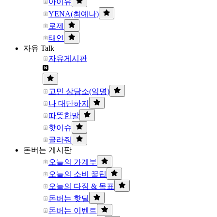
아이유
YENA(최예나)
로제
태연
자유 Talk
자유게시판
고민 상담소(익명)
나 대단하지
따뜻한말
핫이슈
골라줘
돈버는 게시판
오늘의 가계부
오늘의 소비 꿀팁
오늘의 다짐 & 목표
돈버는 핫딜
돈버는 이벤트