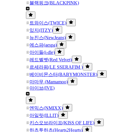
블랙핑크(BLACKPINK)
트와이스(TWICE)
있지(ITZY)
뉴진스(NewJeans)
에스파(aespa)
아이들(i-dle)
레드벨벳(Red Velvet)
르세라핌(LE SSERAFIM )
베이비몬스터(BABYMONSTER)
마마무 (Mamamoo)
아이브(IVE)
엔믹스(NMIXX)
아일릿(ILLIT)
키스오브라이프(KISS OF LIFE)
하츠투하츠(Hearts2Hearts)