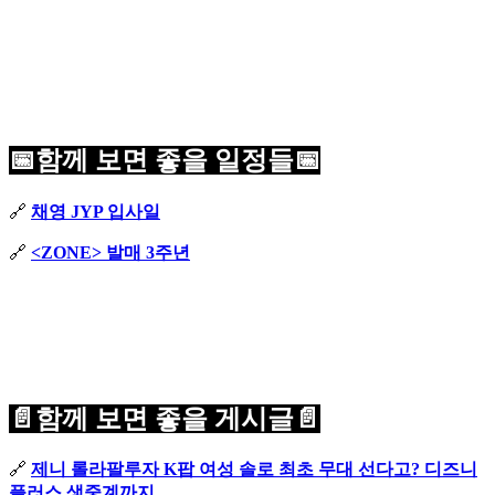
📅함께 보면 좋을 일정들📅
🔗
채영 JYP 입사일
🔗
<ZONE> 발매 3주년
📄함께 보면 좋을 게시글📄
🔗
제니 롤라팔루자 K팝 여성 솔로 최초 무대 선다고? 디즈니
플러스 생중계까지