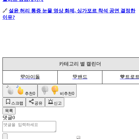
🔗
설윤 허리 통증 눈물 영상 화제, 싱가포르 착석 공연 결정한
이유?
카테고리 별 캘린더
💜아이돌
💚밴드
💙트로
추천
0
비추천
0
스크랩
공유
신고
목록
댓글
0