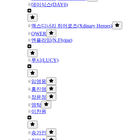
데이식스(DAY6)
엑스디너리 히어로즈(Xdinary Heroes)
QWER
엔플라잉(N.Flying)
루시(LUCY)
임영웅
홍진영
장윤정
영탁
이찬원
송가인