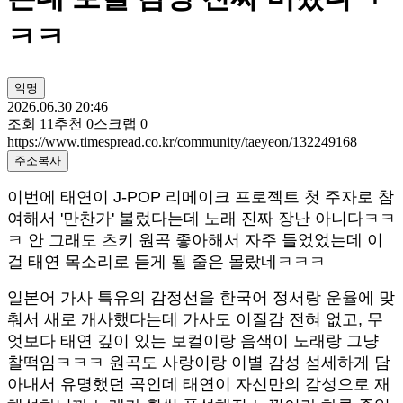
ㅋㅋ
익명
2026.06.30 20:46
조회
11
추천
0
스크랩
0
https://www.timespread.co.kr/community/taeyeon/132249168
주소복사
이번에 태연이 J-POP 리메이크 프로젝트 첫 주자로 참
여해서 '만찬가' 불렀다는데 노래 진짜 장난 아니다ㅋㅋ
ㅋ 안 그래도 츠키 원곡 좋아해서 자주 들었었는데 이
걸 태연 목소리로 듣게 될 줄은 몰랐네ㅋㅋㅋ
일본어 가사 특유의 감정선을 한국어 정서랑 운율에 맞
춰서 새로 개사했다는데 가사도 이질감 전혀 없고, 무
엇보다 태연 깊이 있는 보컬이랑 음색이 노래랑 그냥
찰떡임ㅋㅋㅋ 원곡도 사랑이랑 이별 감성 섬세하게 담
아내서 유명했던 곡인데 태연이 자신만의 감성으로 재