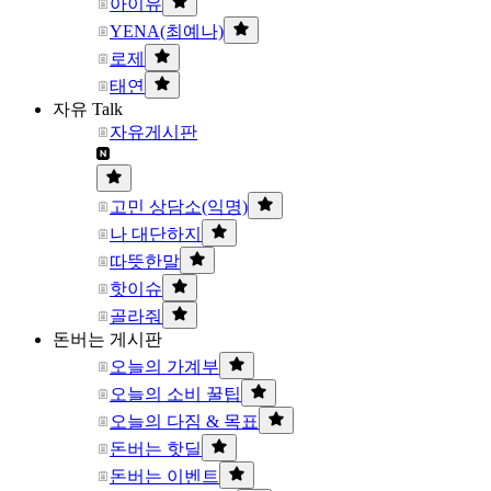
아이유
YENA(최예나)
로제
태연
자유 Talk
자유게시판
고민 상담소(익명)
나 대단하지
따뜻한말
핫이슈
골라줘
돈버는 게시판
오늘의 가계부
오늘의 소비 꿀팁
오늘의 다짐 & 목표
돈버는 핫딜
돈버는 이벤트