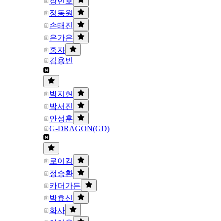
장민호
정동원
손태진
은가은
홍자
김용빈
박지현
박서진
안성훈
G-DRAGON(GD)
로이킴
정승환
카더가든
박효신
화사