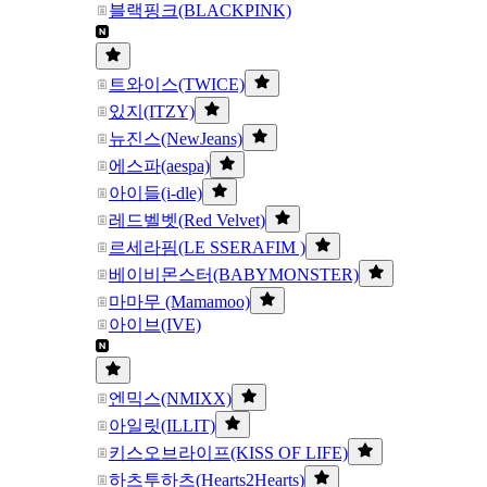
블랙핑크(BLACKPINK)
트와이스(TWICE)
있지(ITZY)
뉴진스(NewJeans)
에스파(aespa)
아이들(i-dle)
레드벨벳(Red Velvet)
르세라핌(LE SSERAFIM )
베이비몬스터(BABYMONSTER)
마마무 (Mamamoo)
아이브(IVE)
엔믹스(NMIXX)
아일릿(ILLIT)
키스오브라이프(KISS OF LIFE)
하츠투하츠(Hearts2Hearts)