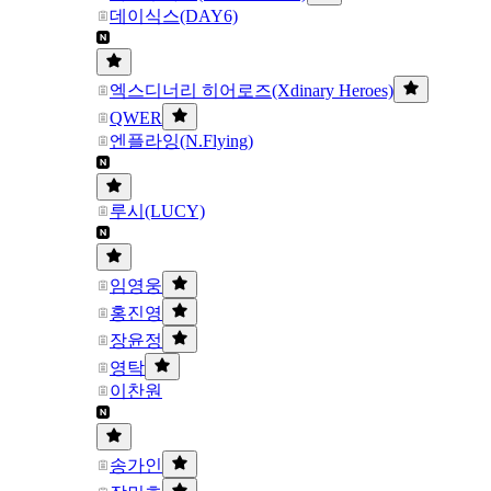
데이식스(DAY6)
엑스디너리 히어로즈(Xdinary Heroes)
QWER
엔플라잉(N.Flying)
루시(LUCY)
임영웅
홍진영
장윤정
영탁
이찬원
송가인