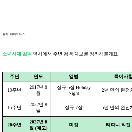
출처: 네이트뉴스
소녀시대 컴백
역사에서 주년 컴백 계보를 정리해볼게요.
주년
연도
앨범
특이사
2017년 8
정규 6집 Holiday
10주년
2년 만의 완전
월
Night
2022년 8
15주년
정규 7집
5년 만의 완전
월
2027년 8
20주년
미정
티파니 직접
월 (예고)