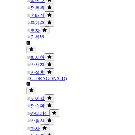
장민호
정동원
손태진
은가은
홍자
김용빈
박지현
박서진
안성훈
G-DRAGON(GD)
로이킴
정승환
카더가든
박효신
화사