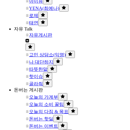
아이유
YENA(최예나)
로제
태연
자유 Talk
자유게시판
고민 상담소(익명)
나 대단하지
따뜻한말
핫이슈
골라줘
돈버는 게시판
오늘의 가계부
오늘의 소비 꿀팁
오늘의 다짐 & 목표
돈버는 핫딜
돈버는 이벤트