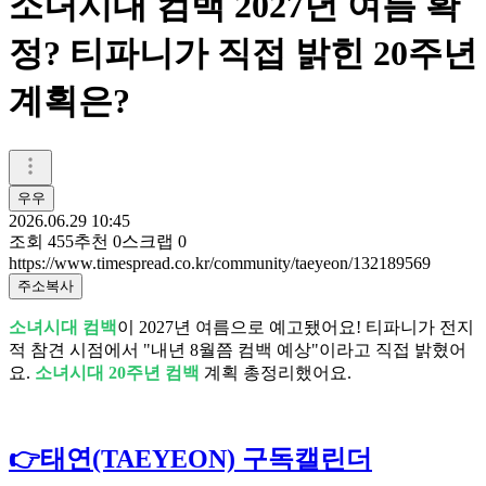
소녀시대 컴백 2027년 여름 확
정? 티파니가 직접 밝힌 20주년
계획은?
우우
2026.06.29 10:45
조회
455
추천
0
스크랩
0
https://www.timespread.co.kr/community/taeyeon/132189569
주소복사
소녀시대 컴백
이 2027년 여름으로 예고됐어요! 티파니가 전지
적 참견 시점에서 "내년 8월쯤 컴백 예상"이라고 직접 밝혔어
요.
소녀시대 20주년 컴백
계획 총정리했어요.
👉태연(TAEYEON) 구독캘린더