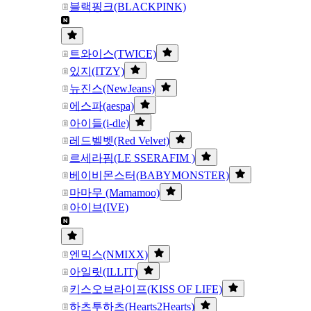
블랙핑크(BLACKPINK)
트와이스(TWICE)
있지(ITZY)
뉴진스(NewJeans)
에스파(aespa)
아이들(i-dle)
레드벨벳(Red Velvet)
르세라핌(LE SSERAFIM )
베이비몬스터(BABYMONSTER)
마마무 (Mamamoo)
아이브(IVE)
엔믹스(NMIXX)
아일릿(ILLIT)
키스오브라이프(KISS OF LIFE)
하츠투하츠(Hearts2Hearts)