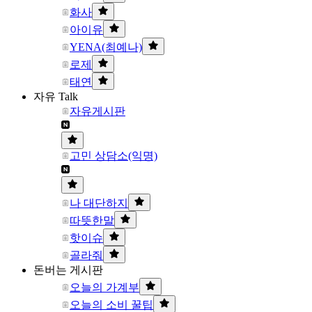
화사
아이유
YENA(최예나)
로제
태연
자유 Talk
자유게시판
고민 상담소(익명)
나 대단하지
따뜻한말
핫이슈
골라줘
돈버는 게시판
오늘의 가계부
오늘의 소비 꿀팁