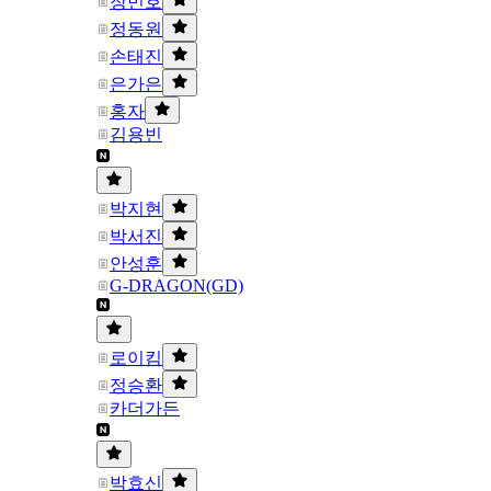
장민호
정동원
손태진
은가은
홍자
김용빈
박지현
박서진
안성훈
G-DRAGON(GD)
로이킴
정승환
카더가든
박효신