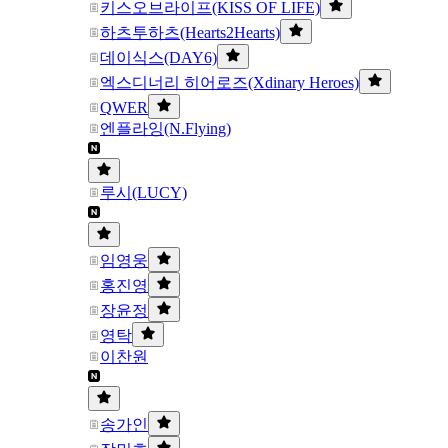
키스오브라이프(KISS OF LIFE)
하츠투하츠(Hearts2Hearts)
데이식스(DAY6)
엑스디너리 히어로즈(Xdinary Heroes)
QWER
엔플라잉(N.Flying)
루시(LUCY)
임영웅
홍진영
장윤정
영탁
이찬원
송가인