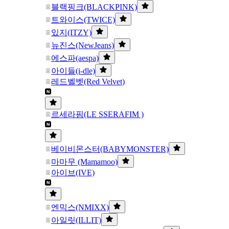
블랙핑크(BLACKPINK)
트와이스(TWICE)
있지(ITZY)
뉴진스(NewJeans)
에스파(aespa)
아이들(i-dle)
레드벨벳(Red Velvet)
르세라핌(LE SSERAFIM )
베이비몬스터(BABYMONSTER)
마마무 (Mamamoo)
아이브(IVE)
엔믹스(NMIXX)
아일릿(ILLIT)