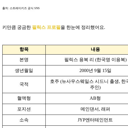
출처: 스트레이키즈 공식 SNS
키만큼 궁금한
필릭스 프로필
을 한눈에 정리했어요.
항목
내용
본명
필릭스 용복 리 (한국명 이용복)
생년월일
2000년 9월 15일
호주 (뉴사우스웨일스 시드니 출생, 한
국적
주인)
혈액형
AB형
포지션
메인댄서, 래퍼
소속
JYP엔터테인먼트