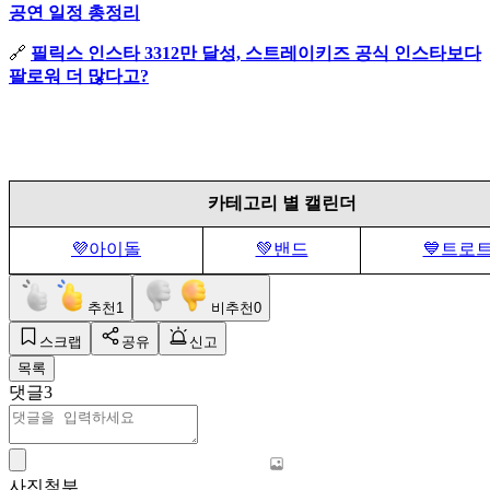
공연 일정 총정리
🔗
필릭스 인스타 3312만 달성, 스트레이키즈 공식 인스타보다
팔로워 더 많다고?
카테고리 별 캘린더
💜아이돌
💚밴드
💙트로
추천
1
비추천
0
스크랩
공유
신고
목록
댓글
3
사진첨부