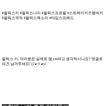
#필릭스키 #필릭스나이 #필릭스프로필 #스트레이키즈멤버키
#필릭스국적 #필릭스목소리 #타임스프레드
필릭스 키, 여러분은 실제로 몇 cm라고 생각하시나요? 댓글로
의견 남겨주세요! (ﾉ◕ヮ◕)ﾉ