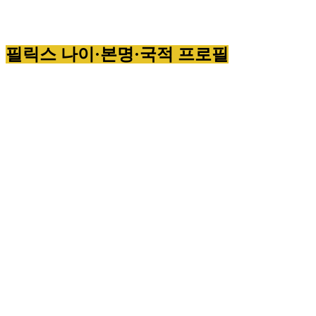
필릭스 나이·본명·국적 프로필